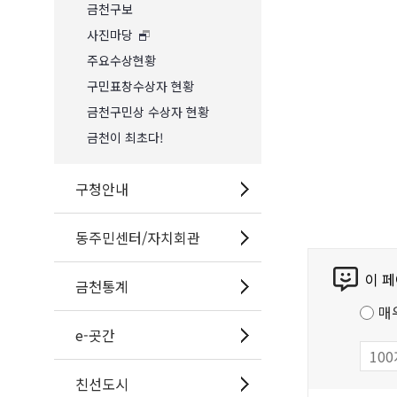
금천구보
사진마당
주요수상현황
구민표창수상자 현황
금천구민상 수상자 현황
금천이 최초다!
구청안내
동주민센터/자치회관
콘
이 
텐
금천통계
츠
매
만
e-곳간
족
도
친선도시
조