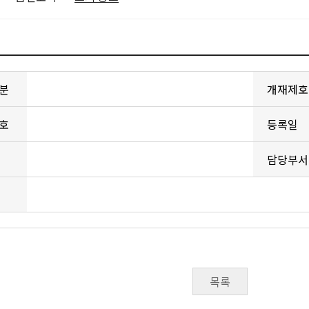
분
개재제호
호
등록일
담당부서
목록