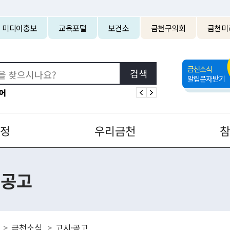
본문 바로가기
미디어홍보
교육포털
보건소
금천구의회
금천미
금천소식
알림문자받기
어
정
우리금천
·공고
금천소식
고시·공고