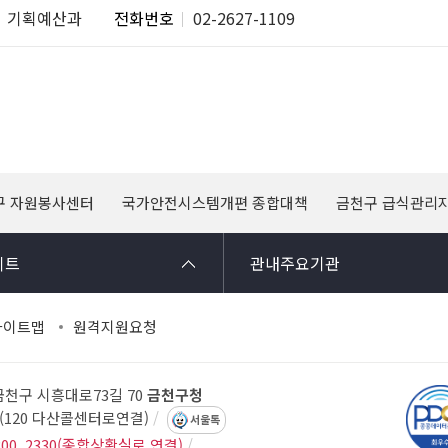
기획예산과
전화번호
02-2627-1109
구 자원봉사센터
국가안전시스템개편 종합대책
금천구 급식관리
이트
관내주요기관
사이트맵
원격지원요청
 금천구 시흥대로73길 70
금천구청
14(120 다산콜센터로연결)
서울톡
300, 2330(종합상황실로 연결)