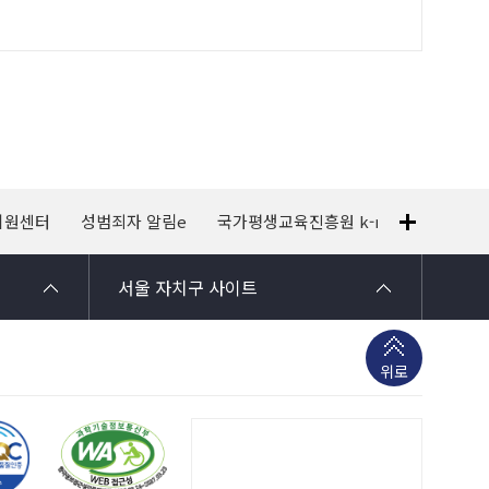
지원센터
성범죄자 알림e
국가평생교육진흥원 k-mooc
120
서울 자치구 사이트
위로