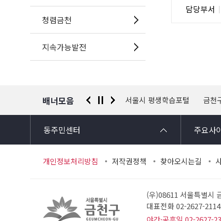
담
담당부서
사
당
청렴금천
자
정
지속가능발전
보
배너모음
 신고센터
경찰청 유실물 통합포털
서울시 평생학습포털
금천
동주민센터
주요사
개인정보처리방침
저작권정책
찾아오시는길
(우)08611 서울특별시
대표전화 02-2627-21
야간·공휴일 02-2627-2