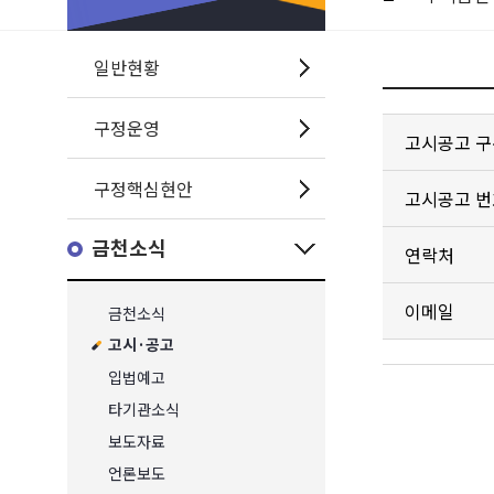
일반현황
구정운영
고시공고 구
구정핵심현안
고시공고 번
금천소식
연락처
이메일
금천소식
고시·공고
입법예고
타기관소식
보도자료
언론보도