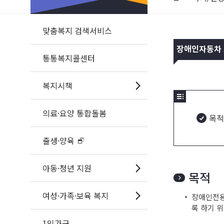
맞춤복지 검색서비스
장애인자동차
통통복지콜센터
복지시책
의료·요양 통합돌봄
목적
출생·양육
아동·청년 지원
목적
여성·가족·보육 복지
장애인전용
록 하기 
1인가구