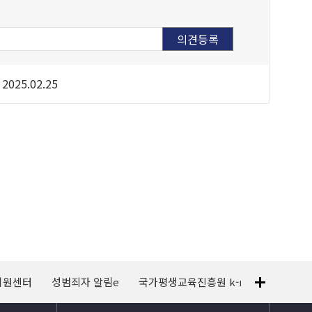
2025.02.25
지원센터
성범죄자 알림e
국가평생교육진흥원 k-mooc
120