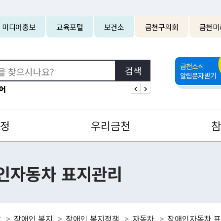
본문 바로가기
미디어홍보
교육포털
보건소
금천구의회
금천미
금천소식
알림문자받기
어
정
우리금천
인자동차 표지관리
강
장애인 복지
장애인 복지정책
자동차
장애인자동차 