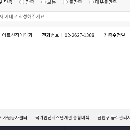
우 만족
만족
보통
불만족
매우불만족
어르신장애인과
전화번호
02-2627-1388
최종수정일
구 자원봉사센터
국가안전시스템개편 종합대책
금천구 급식관리