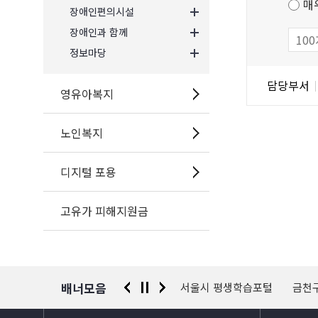
매
장애인편의시설
만
장애인과 함께
족
도
정보마당
조
담
담당부서
사
당
영유아복지
자
정
노인복지
보
디지털 포용
고유가 피해지원금
배너모음
 신고센터
경찰청 유실물 통합포털
서울시 평생학습포털
금천