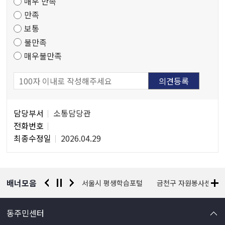
매우 만족
도
만족
조
보통
사
불만족
매우불만족
담
담당부서
소통담당관
당
전화번호
자
최종수정일
2026.04.29
정
보
배너모음
경찰청 유실물 통합포털
서울시 평생학습포털
금천구 자원봉사센터
동주민센터