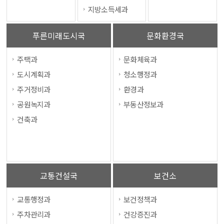
지방소득세과
푸른미래도시국
문화환경국
주택과
문화체육과
도시계획과
청소행정과
주거정비과
환경과
공원녹지과
부동산정보과
건축과
교통건설국
보건소
교통행정과
보건정책과
주차관리과
건강증진과