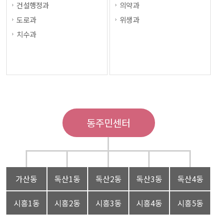
건설행정과
의약과
도로과
위생과
치수과
동주민센터
가산동
독산1동
독산2동
독산3동
독산4동
시흥1동
시흥2동
시흥3동
시흥4동
시흥5동