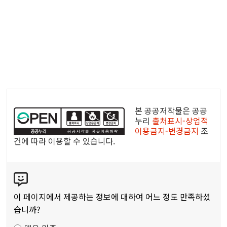
공
공
본 공공저작물은 공공
누
누리
출처표시-상업적
이용금지-변경금지
조
리
건에 따라 이용할 수 있습니다.
공
공
콘
저
텐
작
츠
물
이 페이지에서 제공하는 정보에 대하여 어느 정도 만족하셨
만
습니까?
족