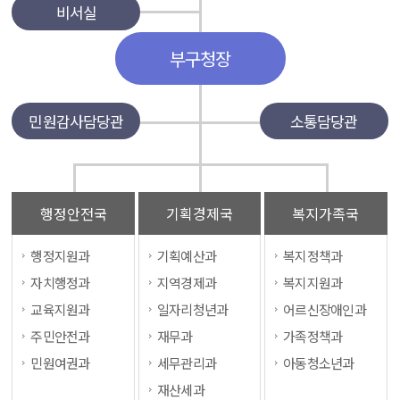
비서실
부구청장
민원감사담당관
소통담당관
행정안전국
기획경제국
복지가족국
행정지원과
기획예산과
복지정책과
자치행정과
지역경제과
복지지원과
교육지원과
일자리청년과
어르신장애인과
주민안전과
재무과
가족정책과
민원여권과
세무관리과
아동청소년과
재산세과