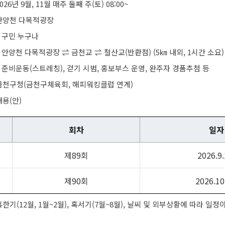
026년 9월, 11월 매주 둘째 주(토) 08:00~
 안양천 다목적광장
: 구민 누구나
 안양천 다목적광장 ⇌ 금천교 ⇌ 철산교(반환점) (5㎞ 내외, 1시간 소요)
 준비운동(스트레칭), 걷기 시범, 홍보부스 운영, 완주자 경품추첨 등
 금천구청(금천구체육회, 해피워킹클럽 연계)
용(안)
회차
일자
제89회
2026.9.
제90회
2026.10
혹한기(12월, 1월~2월), 혹서기(7월~8월), 날씨 및 외부상황에 따라 일정