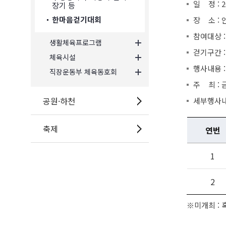
일 정 : 2
장기 등
장 소 :
한마음걷기대회
참여대상 
생활체육프로그램
걷기구간 :
체육시설
행사내용 :
직장운동부 체육동호회
주 최 :
공원·하천
세부행사내
축제
연번
1
2
※미개최 : 