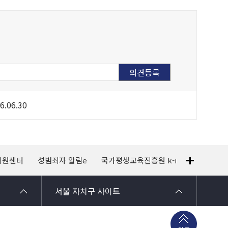
6.06.30
지원센터
성범죄자 알림e
국가평생교육진흥원 k-mooc
120
서울 자치구 사이트