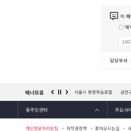
콘
이 
텐
츠
매
만
족
도
조
담
담당부서
사
당
자
정
보
배너모음
 신고센터
경찰청 유실물 통합포털
서울시 평생학습포털
금천
동주민센터
주요사
개인정보처리방침
저작권정책
찾아오시는길