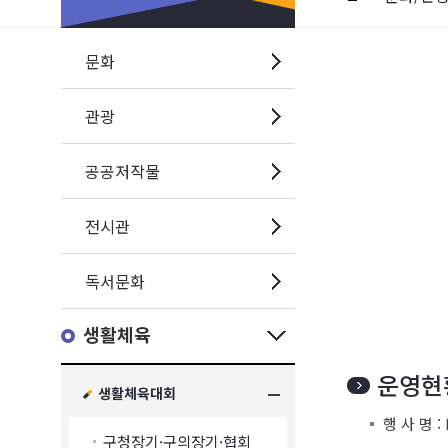
문화
관광
공공저작물
전시관
독서문화
생활체육
운영현
생활체육대회
행 사 명 
구청장기·구의장기·협회