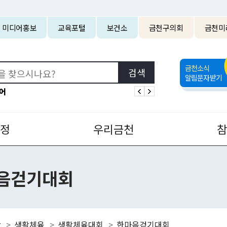
본문 바로가기
미디어홍보
교육포털
보건소
금천구의회
금천미
금천소식
알림문자받기
어
정
우리금천
음걷기대회
광
생활체육
생활체육대회
한마음걷기대회