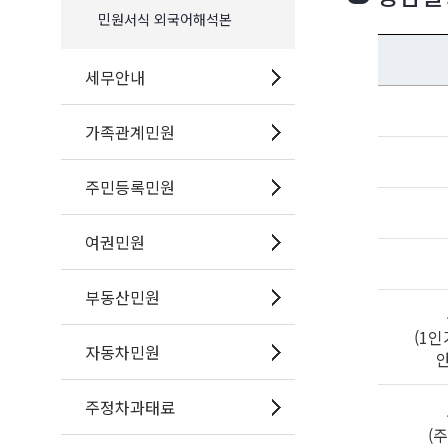
민원서식 외국어해석본
세무안내
가족관계민원
주민등록민원
여권민원
부동산민원
(1
자동차민원
주정차과태료
(