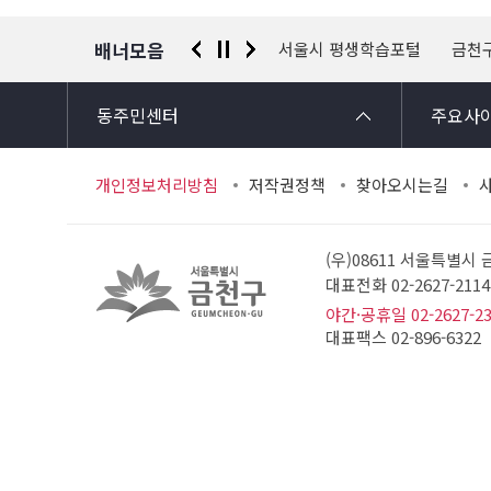
보
배너모음
 신고센터
경찰청 유실물 통합포털
서울시 평생학습포털
금천
동주민센터
주요사
개인정보처리방침
저작권정책
찾아오시는길
(우)08611 서울특별시
대표전화 02-2627-21
야간·공휴일 02-2627-2
대표팩스 02-896-6322