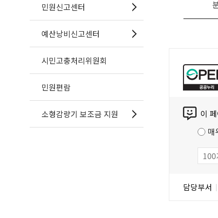
민원신고센터
예산낭비신고센터
공
시민고충처리위원회
공
누
민원편람
리
콘
공
이 
소형감량기 보조금 지원
텐
공
츠
저
매
만
작
족
물
도
조
담
담당부서
사
당
자
정