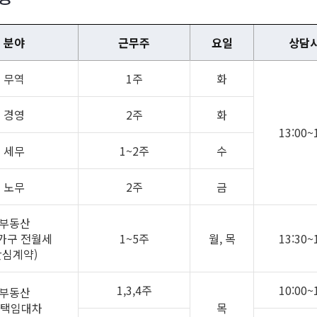
분야
근무주
요일
상담
무역
1주
화
경영
2주
화
13:00~
세무
1~2주
수
노무
2주
금
부동산
인가구 전월세
1~5주
월, 목
13:30~
안심계약)
1,3,4주
10:00~
부동산
주택임대차
목