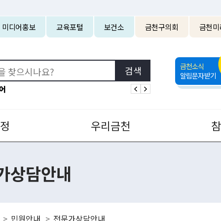
본문 바로가기
미디어홍보
교육포털
보건소
금천구의회
금천미
금천소식
알림문자받기
어
정
우리금천
가상담안내
민원안내
전문가상담안내