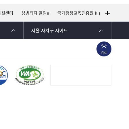
지원센터
성범죄자 알림e
국가평생교육진흥원 k-mooc
120
서울 자치구 사이트
위로