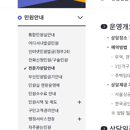
민원안내
운영개
통합민원실안내
상담장소
어디서나발급민원
예약방법
인터넷민원발급(정부24)
무역, 경
전화신청민원/구술민원
1인가구 
전문가상담안내
주택임대
무인민원발급기안내
민원실 연장운영제
상담제공 
민원수수료 안내
서울상
민원시책 및 제도
한국공
구민고객권리안내
※ 상담 
행정서비스헌장
상담일
자주묻는민원