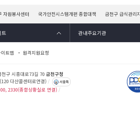
구 자원봉사센터
국가안전시스템개편 종합대책
금천구 급식관리
이트
관내주요기관
사이트맵
원격지원요청
 금천구 시흥대로73길 70
금천구청
14(120 다산콜센터로연결)
서울톡
300, 2330(종합상황실로 연결)