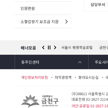
담
담당부서
사
당
민원편람
자
정
소형감량기 보조금 지원
보
배너모음
 신고센터
경찰청 유실물 통합포털
서울시 평생학습포털
금천
동주민센터
주요사
개인정보처리방침
저작권정책
찾아오시는길
(우)08611 서울특별시
대표전화 02-2627-21
야간·공휴일 02-2627-2