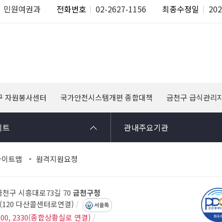
민원여권과
전화번호
02-2627-1156
최종수정일
202
구 자원봉사센터
국가안전시스템개편 종합대책
금천구 급식관리
이트
관내주요기관
사이트맵
원격지원요청
 금천구 시흥대로73길 70
금천구청
14(120 다산콜센터로연결)
서울톡
300, 2330(종합상황실로 연결)