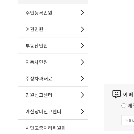
주민등록민원
여권민원
부동산민원
자동차민원
주정차과태료
콘
이 
민원신고센터
텐
츠
매
만
예산낭비신고센터
족
도
시민고충처리위원회
조