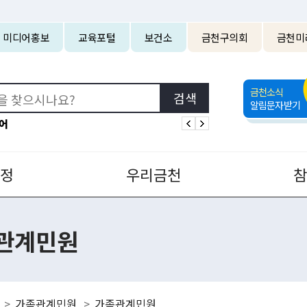
본문 바로가기
미디어홍보
교육포털
보건소
금천구의회
금천미
금천소식
알림문자받기
어
정
우리금천
관계민원
가족관계민원
가족관계민원