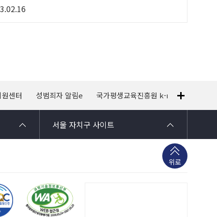
3.02.16
지원센터
성범죄자 알림e
국가평생교육진흥원 k-mooc
120
서울 자치구 사이트
위로