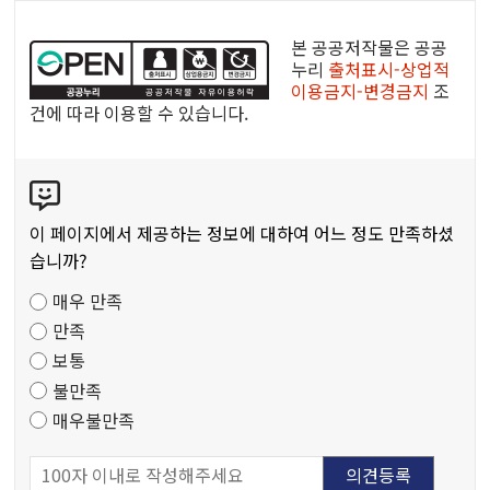
공
공
본 공공저작물은 공공
누
누리
출처표시-상업적
이용금지-변경금지
조
리
건에 따라 이용할 수 있습니다.
공
공
콘
저
텐
작
츠
물
이 페이지에서 제공하는 정보에 대하여 어느 정도 만족하셨
만
습니까?
족
매우 만족
도
만족
조
보통
사
불만족
매우불만족