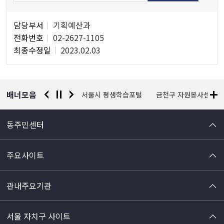
담
담당부서
기획예산과
당
전화번호
02-2627-1105
자
최종수정일
2023.02.03
정
보
배너모음
경찰청 유실물 통합포털
서울시 평생학습포털
금천구 자원봉사센터
동주민센터
주요사이트
관내주요기관
서울 자치구 사이트