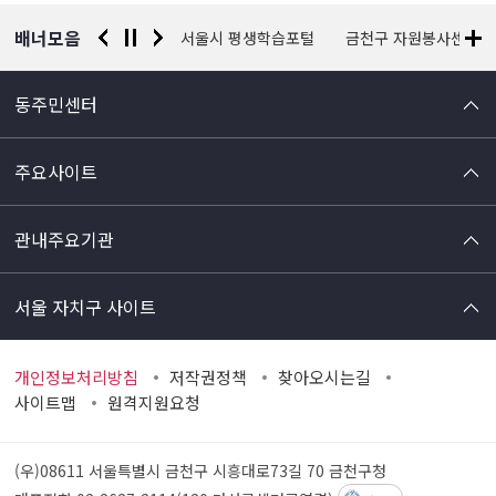
배너모음
경찰청 유실물 통합포털
서울시 평생학습포털
금천구 자원봉사센터
동주민센터
주요사이트
관내주요기관
서울 자치구 사이트
개인정보처리방침
저작권정책
찾아오시는길
사이트맵
원격지원요청
(우)08611 서울특별시 금천구 시흥대로73길 70
금천구청