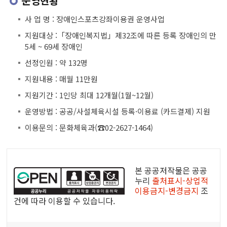
운영현황
사 업 명 : 장애인스포츠강좌이용권 운영사업
지원대상 :「장애인복지법」제32조에 따른 등록 장애인의 만
5세 ~ 69세 장애인
선정인원 : 약 132명
지원내용 : 매월 11만원
지원기간 : 1인당 최대 12개월(1월~12월)
운영방법 : 공공/사설체육시설 등록·이용료 (카드결제) 지원
이용문의 : 문화체육과(☎02-2627-1464)
공
공
본 공공저작물은 공공
누
누리
출처표시-상업적
이용금지-변경금지
조
리
건에 따라 이용할 수 있습니다.
공
공