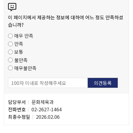
콘
저
텐
작
츠
물
이 페이지에서 제공하는 정보에 대하여 어느 정도 만족하셨
만
습니까?
족
매우 만족
도
만족
조
보통
사
불만족
매우불만족
담
담당부서
문화체육과
당
전화번호
02-2627-1464
자
최종수정일
2026.02.06
정
보