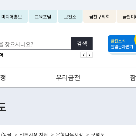
본문 바로가기
미디어홍보
교육포털
보건소
금천구의회
금천미
금천소식
알림문자받기
어
정
우리금천
도
/동물
전통시장 지원
은행나무시장
구역도