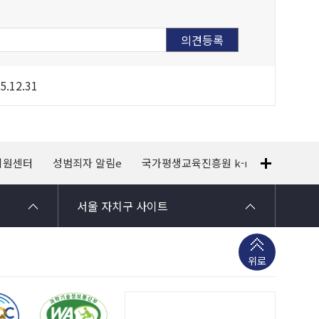
5.12.31
지원센터
성범죄자 알림e
국가평생교육진흥원 k-mooc
120
서울 자치구 사이트
위로