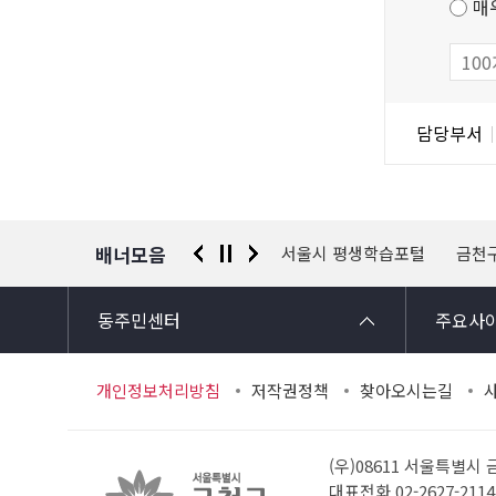
매
만
족
도
조
담
담당부서
사
당
자
정
보
배너모음
 신고센터
경찰청 유실물 통합포털
서울시 평생학습포털
금천
동주민센터
주요사
개인정보처리방침
저작권정책
찾아오시는길
(우)08611 서울특별시
대표전화 02-2627-21