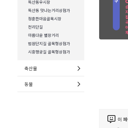
독산동우시장
독산동 맛나는거리상점가
정훈한마음골목시장
천리단길
아름다운 별장거리
법원단지길 골목형상점가
시흥행궁길 골목형상점가
축산물
동물
콘
이 
텐
츠