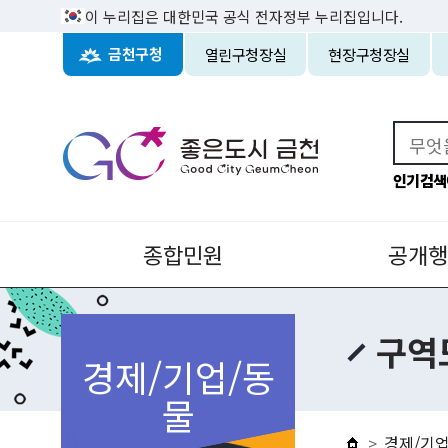
이 누리집은 대한민국 공식 전자정부 누리집입니다.
열린구청장실
현장구청장실
금천구청
인기검색
종합민원
공개행
구역
경제/기업/동
물
경제/기업