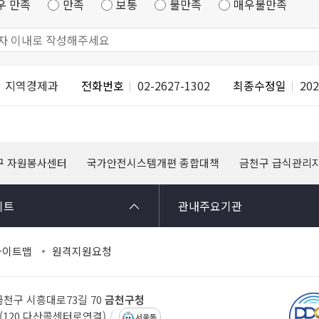
우 만족
만족
보통
불만족
매우불만족
지역경제과
전화번호
02-2627-1302
최종수정일
202
구 자원봉사센터
국가안전시스템개편 종합대책
금천구 급식관리
이트
관내주요기관
사이트맵
원격지원요청
 금천구 시흥대로73길 70
금천구청
14(120 다산콜센터로연결)
서울톡