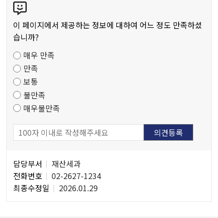
저
텐
작
츠
물
이 페이지에서 제공하는 정보에 대하여 어느 정도 만족하셨
만
습니까?
족
매우 만족
도
만족
조
보통
사
불만족
매우불만족
담
담당부서
재산세과
당
전화번호
02-2627-1234
자
최종수정일
2026.01.29
정
보