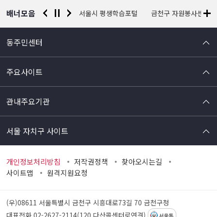
배너모음
경찰청 유실물 통합포털
서울시 평생학습포털
금천구 자원봉사센터
동주민센터
주요사이트
관내주요기관
서울 자치구 사이트
개인정보처리방침
저작권정책
찾아오시는길
사이트맵
원격지원요청
(우)08611 서울특별시 금천구 시흥대로73길 70
금천구청
대표전화 02-2627-2114(120 다산콜센터로연결)
서울톡