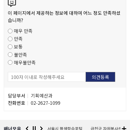
텐
츠
이 페이지에서 제공하는 정보에 대하여 어느 정도 만족하셨
만
습니까?
족
매우 만족
도
만족
조
보통
사
불만족
매우불만족
담
담당부서
기획예산과
당
전화번호
02-2627-1099
자
정
보
배너모음
경찰청 유실물 통합포털
서울시 평생학습포털
금천구 자원봉사센터