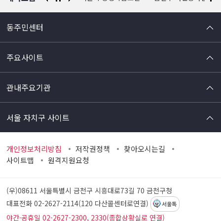
동주민센터
주요사이트
관내주요기관
서울 자치구 사이트
개인정보처리방침
저작권정책
찾아오시는길
사이트맵
원격지원요청
(우)08611 서울특별시 금천구 시흥대로73길 70
금천구청
대표전화 02-2627-2114(120 다산콜센터로연결)
서울톡
야간·공휴일 02-2627-2300, 2330(종합상황실로 연결)