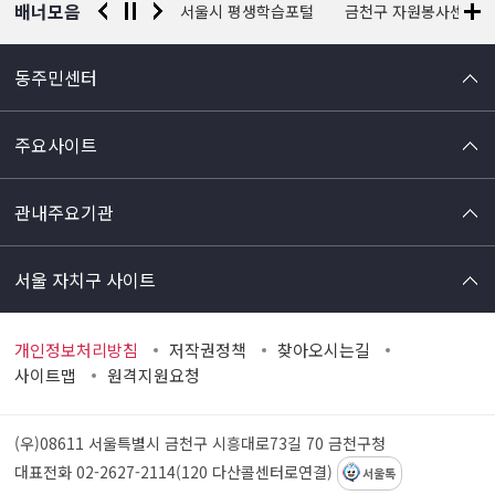
배너모음
경찰청 유실물 통합포털
서울시 평생학습포털
금천구 자원봉사센터
동주민센터
주요사이트
관내주요기관
서울 자치구 사이트
개인정보처리방침
저작권정책
찾아오시는길
사이트맵
원격지원요청
(우)08611 서울특별시 금천구 시흥대로73길 70
금천구청
대표전화 02-2627-2114(120 다산콜센터로연결)
서울톡