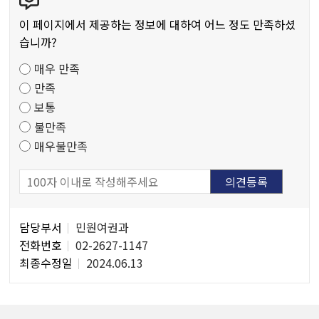
텐
작
츠
물
이 페이지에서 제공하는 정보에 대하여 어느 정도 만족하셨
만
습니까?
족
매우 만족
도
만족
조
보통
사
불만족
매우불만족
담
담당부서
민원여권과
당
전화번호
02-2627-1147
자
최종수정일
2024.06.13
정
보