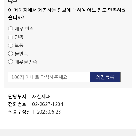
텐
작
츠
물
이 페이지에서 제공하는 정보에 대하여 어느 정도 만족하셨
만
습니까?
족
매우 만족
도
만족
조
보통
사
불만족
매우불만족
담
담당부서
재산세과
당
전화번호
02-2627-1234
자
최종수정일
2025.05.23
정
보