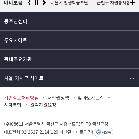
배너모음
경찰청 유실물 통합포털
서울시 평생학습포털
금천구 자원봉사센터
동주민센터
주요사이트
관내주요기관
서울 자치구 사이트
개인정보처리방침
저작권정책
찾아오시는길
사이트맵
원격지원요청
(우)08611 서울특별시 금천구 시흥대로73길 70
금천구청
대표전화 02-2627-2114(120 다산콜센터로연결)
서울톡