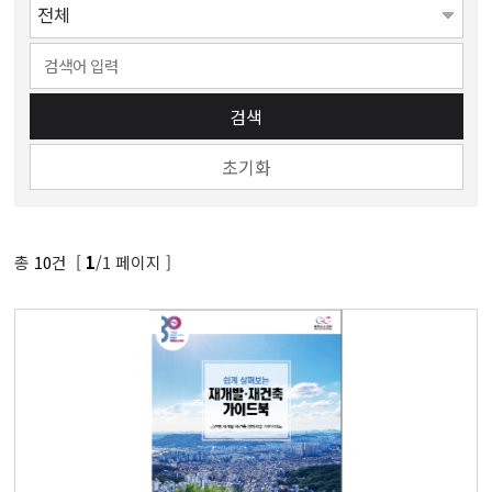
검색
초기화
총
10
건 [
/1 페이지 ]
1