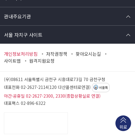
관내주요기관
서울 자치구 사이트
개인정보처리방침
저작권정책
찾아오시는길
사이트맵
원격지원요청
(우)08611 서울특별시 금천구 시흥대로73길 70
금천구청
대표전화 02-2627-2114(120 다산콜센터로연결)
서울톡
야간·공휴일 02-2627-2300, 2330(종합상황실로 연결)
대표팩스 02-896-6322
위로