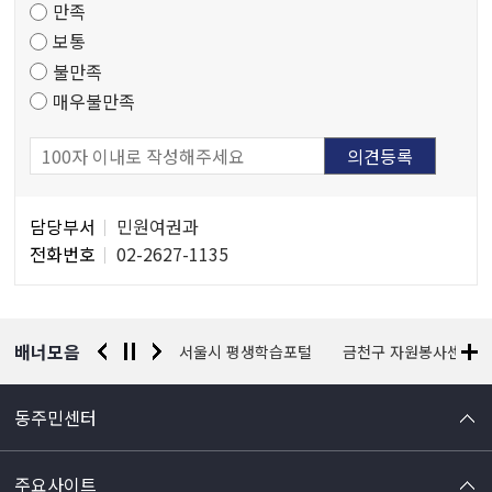
만족
조
보통
사
불만족
매우불만족
담
담당부서
민원여권과
당
전화번호
02-2627-1135
자
정
보
배너모음
경찰청 유실물 통합포털
서울시 평생학습포털
금천구 자원봉사센터
동주민센터
주요사이트