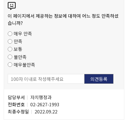
텐
츠
이 페이지에서 제공하는 정보에 대하여 어느 정도 만족하셨
만
습니까?
족
매우 만족
도
만족
조
보통
사
불만족
매우불만족
담
담당부서
자치행정과
당
전화번호
02-2627-1993
자
최종수정일
2022.09.22
정
보