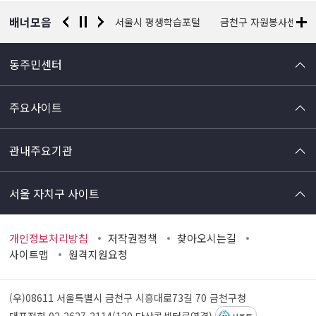
배너모음
경찰청 유실물 통합포털
서울시 평생학습포털
금천구 자원봉사센터
동주민센터
주요사이트
관내주요기관
서울 자치구 사이트
개인정보처리방침
저작권정책
찾아오시는길
사이트맵
원격지원요청
(우)08611 서울특별시 금천구 시흥대로73길 70
금천구청
대표전화 02-2627-2114(120 다산콜센터로연결)