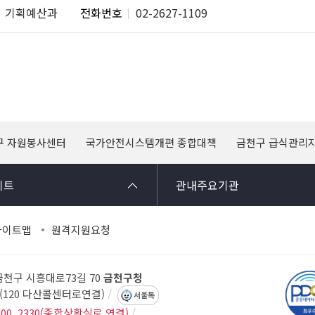
기획예산과
전화번호
02-2627-1109
구 자원봉사센터
국가안전시스템개편 종합대책
금천구 급식관리
이트
관내주요기관
사이트맵
원격지원요청
 금천구 시흥대로73길 70
금천구청
14(120 다산콜센터로연결)
서울톡
300, 2330(종합상황실로 연결)