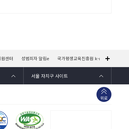
지원센터
성범죄자 알림e
국가평생교육진흥원 k-mooc
120
서울 자치구 사이트
위로