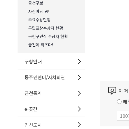
금천구보
사진마당
주요수상현황
구민표창수상자 현황
금천구민상 수상자 현황
금천이 최초다!
구청안내
동주민센터/자치회관
콘
이 
텐
금천통계
츠
매
만
e-곳간
족
도
친선도시
조