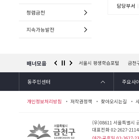
담
담당부서
사
당
청렴금천
자
정
지속가능발전
보
배너모음
 신고센터
경찰청 유실물 통합포털
서울시 평생학습포털
금천
동주민센터
주요사
개인정보처리방침
저작권정책
찾아오시는길
(우)08611 서울특별시
대표전화 02-2627-21
야간·공휴일 02-2627-2