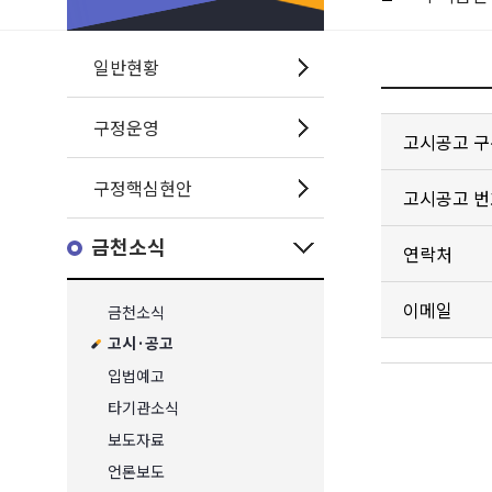
일반현황
구정운영
고시공고 구
구정핵심현안
고시공고 번
금천소식
연락처
이메일
금천소식
고시·공고
입법예고
타기관소식
보도자료
언론보도