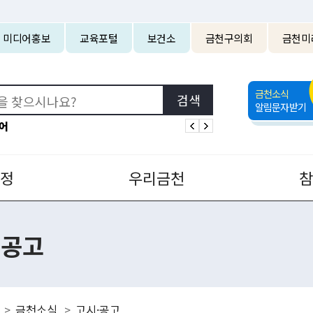
본문 바로가기
미디어홍보
교육포털
보건소
금천구의회
금천미
금천소식
알림문자받기
어
정
우리금천
·공고
금천소식
고시·공고