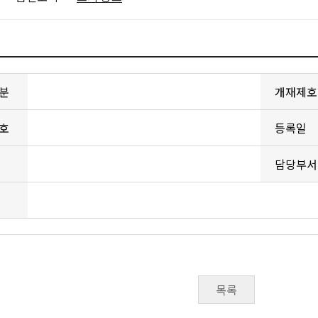
분
개재제호
호
등록일
담당부서
목록