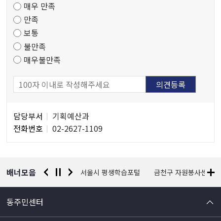
매우 만족
도
만족
조
보통
사
불만족
매우불만족
담
담당부서
기획예산과
당
전화번호
02-2627-1109
자
정
보
배너모음
경찰청 유실물 통합포털
서울시 평생학습포털
금천구 자원봉사센터
동주민센터