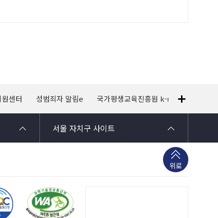
지원센터
성범죄자 알림e
국가평생교육진흥원 k-mooc
120
서울 자치구 사이트
위로