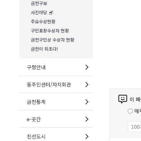
금천구보
사진마당
주요수상현황
구민표창수상자 현황
금천구민상 수상자 현황
금천이 최초다!
구청안내
동주민센터/자치회관
콘
이 
텐
금천통계
츠
매
만
e-곳간
족
도
친선도시
조