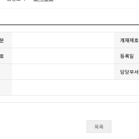
분
개재제호
호
등록일
담당부서
목록