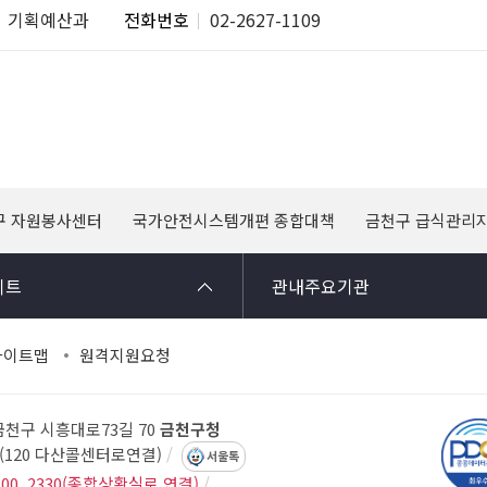
기획예산과
전화번호
02-2627-1109
구 자원봉사센터
국가안전시스템개편 종합대책
금천구 급식관리
이트
관내주요기관
사이트맵
원격지원요청
 금천구 시흥대로73길 70
금천구청
14(120 다산콜센터로연결)
서울톡
300, 2330(종합상황실로 연결)