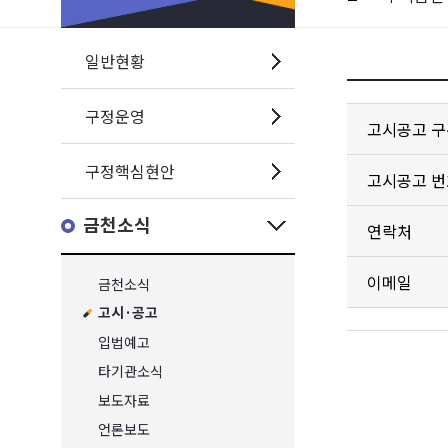
일반현황
구정운영
고시공고 구
구정핵심현안
고시공고 번
금천소식
연락처
이메일
금천소식
고시·공고
입법예고
타기관소식
보도자료
언론보도