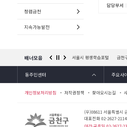
담
담당부서
사
당
청렴금천
자
정
지속가능발전
보
배너모음
 신고센터
경찰청 유실물 통합포털
서울시 평생학습포털
금천
동주민센터
주요사
개인정보처리방침
저작권정책
찾아오시는길
(우)08611 서울특별시
대표전화 02-2627-21
야간·공휴일 02-2627-2