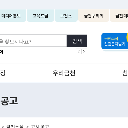
본문 바로가기
미디어홍보
교육포털
보건소
금천구의회
금천미
금천소식
알림문자받기
어
정
우리금천
·공고
금천소식
고시·공고