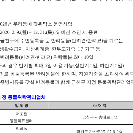
2026
년 우리동네 펫위탁소 운영사업
 2026. 2. 9.(
월
) ~ 12. 31.(
목
)
※
예산 소진 시 종료
금천구에 주민등록을 둔 반려동물
(
반려견
·
반려묘
)
을 기르는
활수급자
,
차상위계층
,
한부모가족
, 1
인가구 등
반려동물
(
반려견
·
반려묘
)
위탁돌봄 최대
10
일
구의 경우 반기별 최대
5
일 이용 가능
(
상반기
5
일
,
하반기
5
일
)
의로 동물등록된 반려동물에 한하며
,
지원기준을 초과하여 위탁
증빙서류를 갖춰 반려동물과 함께 금천구 지정 동물위탁관리업체
지정 동물위탁관리업체
업 체 명
소 재 지
더조은
금천구 시흥대로
172
동물의료센터
엉클독
금천구 가산로
9
길
97-6, 2
층