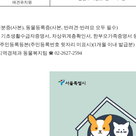
애견유치원
신분증
(
사본
),
동물등록증
(
사본
,
반려견
·
반려묘 모두 필수
)
:
기초생활수급자증명서
,
차상위계층확인서
,
한부모가족증명서 
주민등록등본
(
주민등록번호 뒷자리 미표시
)(1
개월 이내 발급분
)
지역경제과 동물복지팀
☎
02-2627-2594