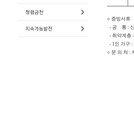
청렴금천
○
증빙서류
-
공 통
:
지속가능발전
-
취약계층
- 1
인 가구
:
○
문 의 처
: