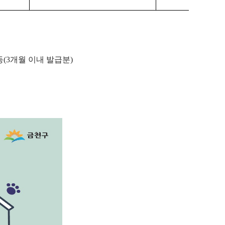
등
(3
개월 이내 발급분
)