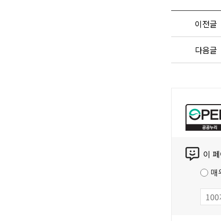
이전글
다음글
공
공
누
리
콘
공
이 
텐
공
츠
저
매
만
작
족
물
도
조