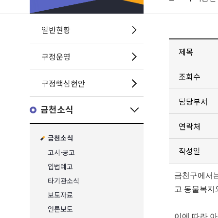
일반현황
제목
구정운영
조회수
구정핵심현안
담당부서
금천소식
연락처
금천소식
작성일
고시·공고
입법예고
금천구에서는
타기관소식
고 동물복지
보도자료
언론보도
이에 따라 