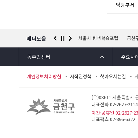
담
담당부서
사
당
자
정
보
배너모음
 신고센터
경찰청 유실물 통합포털
서울시 평생학습포털
금천
동주민센터
주요사
개인정보처리방침
저작권정책
찾아오시는길
(우)08611 서울특별시
대표전화 02-2627-21
야간·공휴일 02-2627-2
대표팩스 02-896-6322