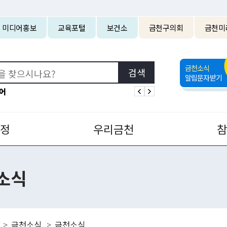
본문 바로가기
미디어홍보
교육포털
보건소
금천구의회
금천미
금천소식
알림문자받기
어
정
우리금천
소식
금천소식
금천소식