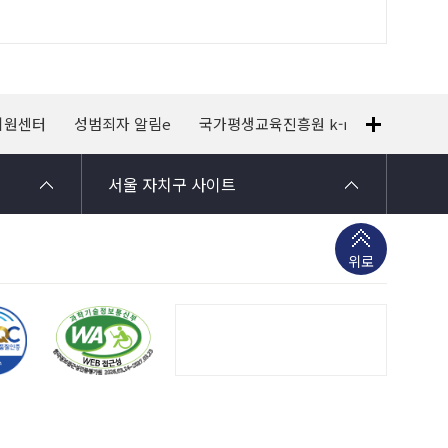
지원센터
성범죄자 알림e
국가평생교육진흥원 k-mooc
120
서울 자치구 사이트
위로