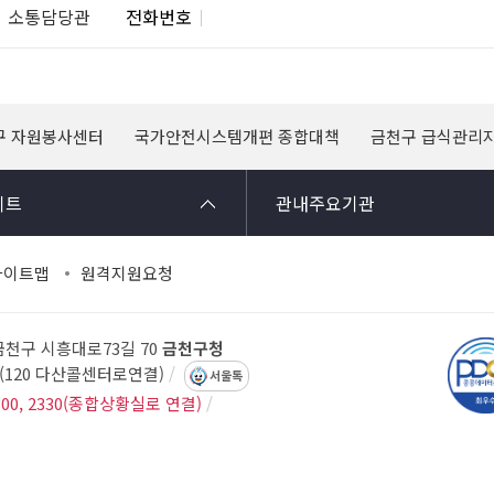
소통담당관
전화번호
구 자원봉사센터
국가안전시스템개편 종합대책
금천구 급식관리
이트
관내주요기관
사이트맵
원격지원요청
 금천구 시흥대로73길 70
금천구청
14(120 다산콜센터로연결)
서울톡
300, 2330(종합상황실로 연결)