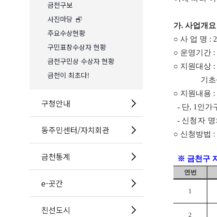
금천구보
사진마당
가
.
사업개요
주요수상현황
○
사 업 명
: 
구민표창수상자 현황
○
운영기간
:
금천구민상 수상자 현황
○
지원대상
:
금천이 최초다!
기초생
○
지원내용
:
구청안내
-
단
, 1
인가
-
신청자 명
동주민센터/자치회관
○
신청방법
:
금천통계
※
금천구 
연번
e-곳간
1
친선도시
2