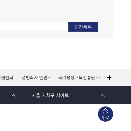
지원센터
성범죄자 알림e
국가평생교육진흥원 k-mooc
120
서울 자치구 사이트
위로