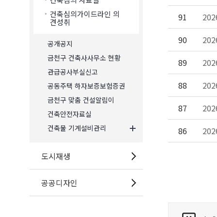
건축심의가이드라인 의
91
20
견성취
90
20
공개공지
금천구 건축사사무소 현황
89
20
관급공사부실신고
88
20
공동주택 하자보증보험증권
금천구 맞춤 건설알림이
87
20
건축안전자료실
건축물 기계설비관리
86
20
도시재생
공공디자인
콘