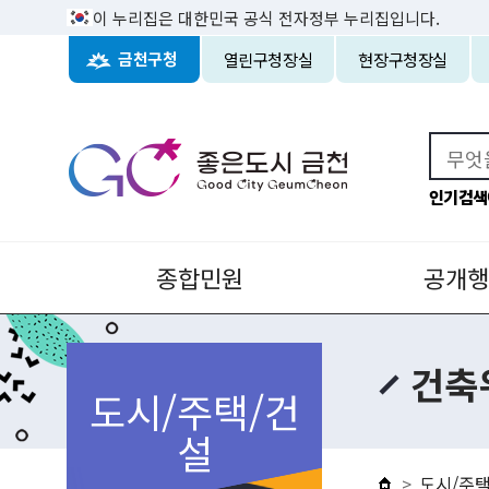
이 누리집은 대한민국 공식 전자정부 누리집입니다.
열린구청장실
현장구청장실
금천구청
인기검색
종합민원
공개행
건축
도시/주택/건
설
도시/주택