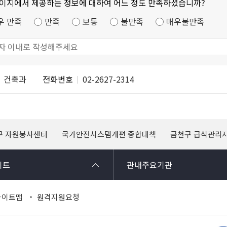
페이지에서 제공하는 정보에 대하여 어느 정도 만족하셨습니까?
우 만족
만족
보통
불만족
매우불만족
건축과
전화번호
02-2627-2314
구 자원봉사센터
국가안전시스템개편 종합대책
금천구 급식관리
이트
관내주요기관
사이트맵
원격지원요청