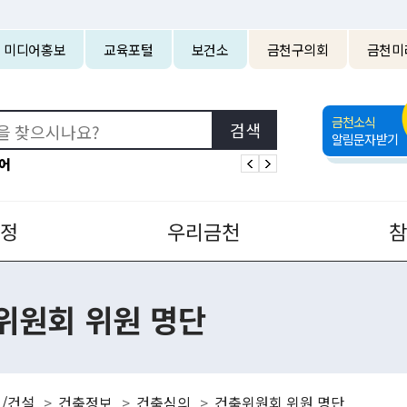
본문 바로가기
미디어홍보
교육포털
보건소
금천구의회
금천미
금천소식
알림문자받기
어
정
우리금천
위원회 위원 명단
/건설
건축정보
건축심의
건축위원회 위원 명단