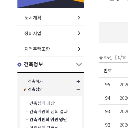
도시계획
정비사업
지역주택조합
총
95
건 [
/10
1
건축정보
번호
건축허가
95
20
건축심의
94
20
건축심의 대상
93
20
건축위원회 심의 결과
건축위원회 위원 명단
92
20
건축심의 자료실