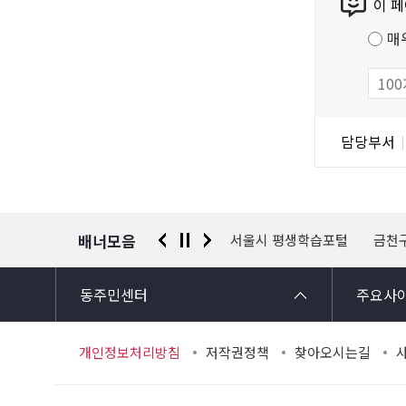
이 
텐
츠
매
만
족
도
조
담
담당부서
사
당
자
정
보
배너모음
 신고센터
경찰청 유실물 통합포털
서울시 평생학습포털
금천
동주민센터
주요사
개인정보처리방침
저작권정책
찾아오시는길