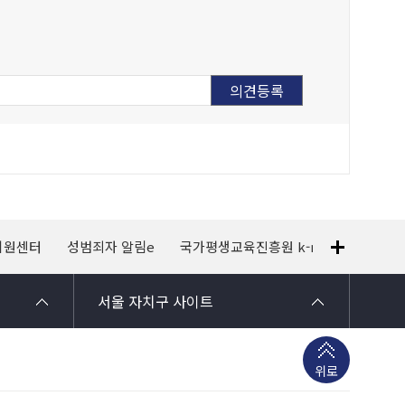
지원센터
성범죄자 알림e
국가평생교육진흥원 k-mooc
120
서울 자치구 사이트
위로