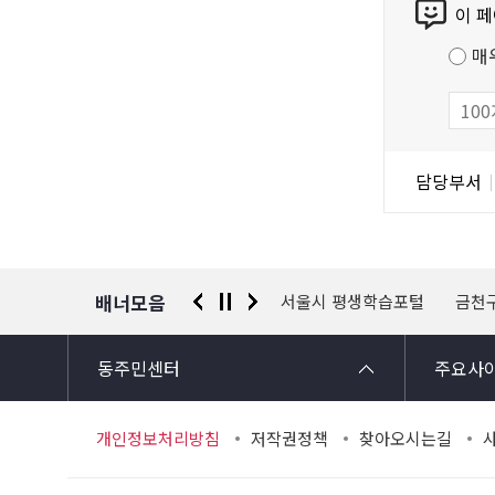
이 
텐
츠
매
만
족
도
조
담
담당부서
사
당
자
정
보
배너모음
 신고센터
경찰청 유실물 통합포털
서울시 평생학습포털
금천
동주민센터
주요사
개인정보처리방침
저작권정책
찾아오시는길