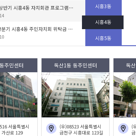
시흥3동
2026년 상반기 시흥4동 자치회관 프로그램 만족도 조사 결과 공개
14
시흥4동
2026년 2분기 시흥4동 주민자치회 위탁금 및 기금 잔액증명서 공개
10
시흥5동
 동주민센터
독산1동 동주민센터
독산
8516 서울특별시
(우)08523 서울특별시
(
 가산로 129
금천구 시흥대로 123길
금