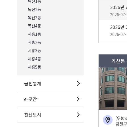
독산1동
독산2동
2026-07-
독산3동
독산4동
시흥1동
2026-07-
시흥2동
시흥3동
시흥4동
가산동
시흥5동
금천통계
e-곳간
친선도시
(우)0
금천구