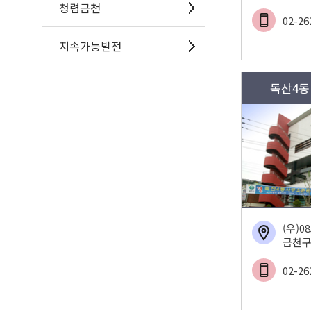
청렴금천
02-26
지속가능발전
독산4동
(우)0
금천구
02-26