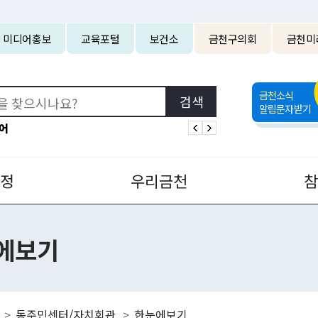
본문 바로가기
미디어홍보
교육포털
보건소
금천구의회
금천미
금천소식
알림문자받기
어
정
우리금천
에보기
동주민센터/자치회관
한눈에보기