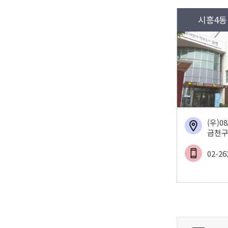
시흥4동
(우)0
금천구
02-26
콘