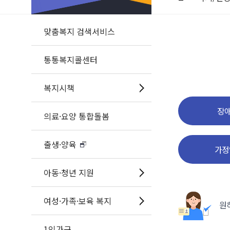
맞춤복지 검색서비스
통통복지콜센터
복지시책
장애
의료·요양 통합돌봄
출생·양육
가정
아동·청년 지원
여성·가족·보육 복지
원
1인가구