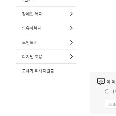
장애인 복지
영유아복지
노인복지
디지털 포용
고유가 피해지원금
콘
이 
텐
츠
매
만
족
도
조