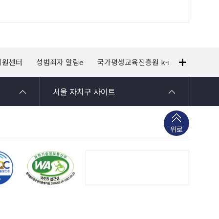
지원센터
성범죄자 알림e
국가평생교육진흥원 k-mooc
120
서울 자치구 사이트
위로