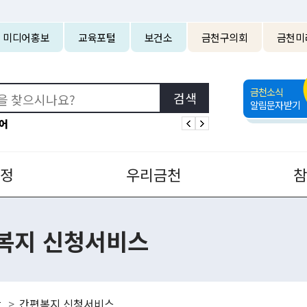
본문 바로가기
미디어홍보
교육포털
보건소
금천구의회
금천미
금천소식
알림문자받기
어
정
우리금천
복지 신청서비스
강
간편복지 신청서비스