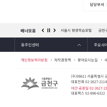
담
담당부서
사
당
자
정
보
배너모음
 신고센터
경찰청 유실물 통합포털
서울시 평생학습포털
금천
동주민센터
주요사
개인정보처리방침
저작권정책
찾아오시는길
(우)08611 서울특별시
대표전화 02-2627-21
야간·공휴일 02-2627-2
대표팩스 02-896-6322