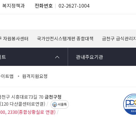
복지정책과
전화번호
02-2627-1004
구 자원봉사센터
국가안전시스템개편 종합대책
금천구 급식관리
이트
관내주요기관
사이트맵
원격지원요청
 금천구 시흥대로73길 70
금천구청
14(120 다산콜센터로연결)
서울톡
300, 2330(종합상황실로 연결)