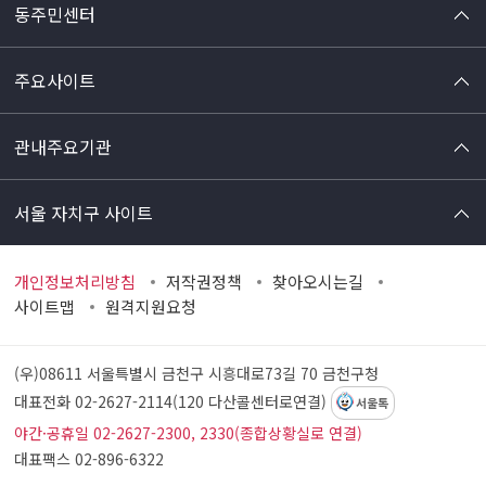
동주민센터
주요사이트
관내주요기관
서울 자치구 사이트
개인정보처리방침
저작권정책
찾아오시는길
사이트맵
원격지원요청
(우)08611 서울특별시 금천구 시흥대로73길 70
금천구청
대표전화 02-2627-2114(120 다산콜센터로연결)
서울톡
야간·공휴일 02-2627-2300, 2330(종합상황실로 연결)
대표팩스 02-896-6322