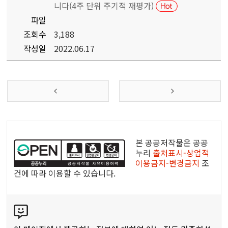
니다(4주 단위 주기적 재평가)
파일
조회수
3,188
작성일
2022.06.17
공
공
본 공공저작물은 공공
누
누리
출처표시-상업적
이용금지-변경금지
조
리
건에 따라 이용할 수 있습니다.
공
공
콘
저
텐
작
츠