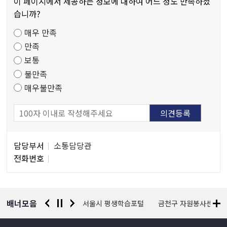
물
이 페이지에서 제공하는 정보에 대하여 어느 정도 만족하셨
만
습니까?
족
매우 만족
도
만족
조
보통
사
불만족
매우불만족
담
담당부서
소통담당관
당
전화번호
자
정
보
배너모음
경찰청 유실물 통합포털
서울시 평생학습포털
금천구 자원봉사센터