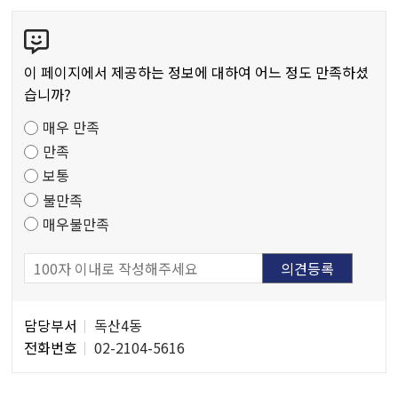
콘
텐
츠
이 페이지에서 제공하는 정보에 대하여 어느 정도 만족하셨
만
습니까?
족
매우 만족
도
만족
조
보통
사
불만족
매우불만족
담
담당부서
독산4동
당
전화번호
02-2104-5616
자
정