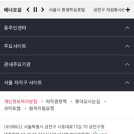
보
배너모음
경찰청 유실물 통합포털
서울시 평생학습포털
금천구 자원봉사센터
동주민센터
주요사이트
관내주요기관
서울 자치구 사이트
개인정보처리방침
저작권정책
찾아오시는길
사이트맵
원격지원요청
(우)08611 서울특별시 금천구 시흥대로73길 70
금천구청