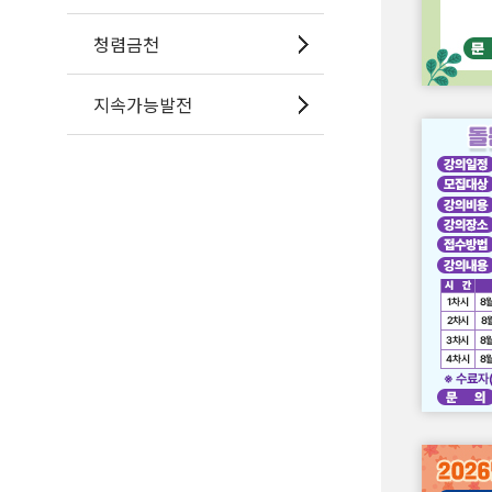
청렴금천
지속가능발전