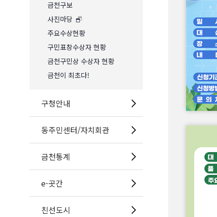
금천구보
사진마당
주요수상현황
구민표창수상자 현황
금천구민상 수상자 현황
금천이 최초다!
구청안내
동주민센터/자치회관
금천통계
e-곳간
친선도시