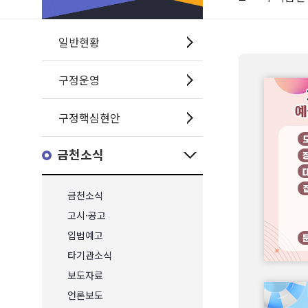
일반현황
구정운영
구정핵심현안
금천소식
금천소식
고시·공고
입법예고
타기관소식
보도자료
언론보도