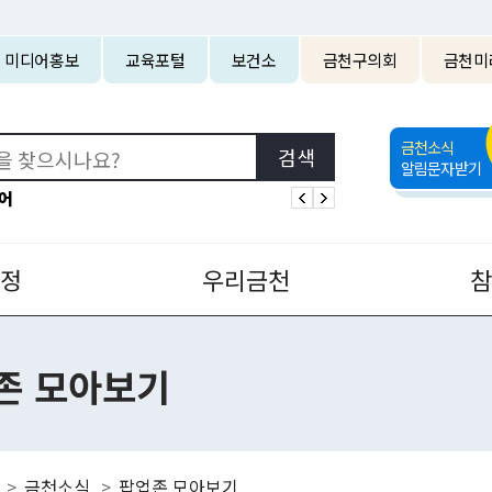
본문 바로가기
미디어홍보
교육포털
보건소
금천구의회
금천미
금천소식
알림문자받기
어
정
우리금천
존 모아보기
금천소식
팝업존 모아보기