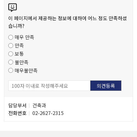
콘
텐
츠
이 페이지에서 제공하는 정보에 대하여 어느 정도 만족하셨
만
습니까?
족
매우 만족
도
만족
조
보통
사
불만족
매우불만족
담
담당부서
건축과
당
전화번호
02-2627-2315
자
정
보