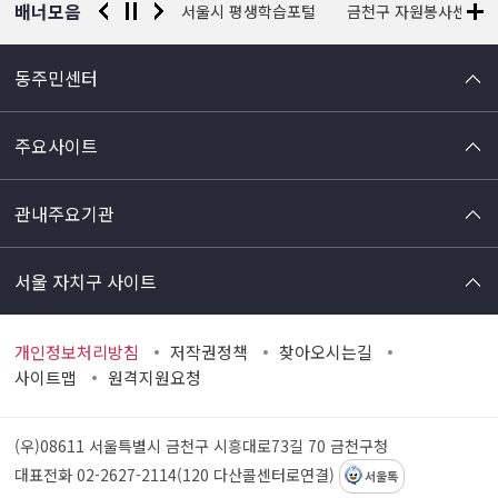
배너모음
경찰청 유실물 통합포털
서울시 평생학습포털
금천구 자원봉사센터
동주민센터
주요사이트
관내주요기관
서울 자치구 사이트
개인정보처리방침
저작권정책
찾아오시는길
사이트맵
원격지원요청
(우)08611 서울특별시 금천구 시흥대로73길 70
금천구청
대표전화 02-2627-2114(120 다산콜센터로연결)
서울톡