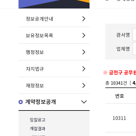
정보공개안내
관서명
보유정보목록
업체명
행정정보
자치법규
※ 금천구 공무원
총
10341
건 [
4
재정정보
번호
계약정보공개
10311
입찰공고
개찰결과