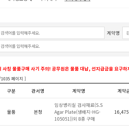
계약명
 사칭 물품구매 사기 주의! 공무원은 물품 대납, 선지급금을 요구하
/1035 페이지 ]
구분
관서명
계약명
계약
임상병리실 검사재료(S.S
물품
본청
Agar Plate(생배지-HG-
16,475
105051))외 8종 구매