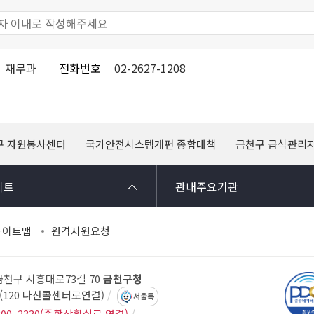
재무과
전화번호
02-2627-1208
구 자원봉사센터
국가안전시스템개편 종합대책
금천구 급식관리
이트
관내주요기관
사이트맵
원격지원요청
 금천구 시흥대로73길 70
금천구청
14(120 다산콜센터로연결)
서울톡
300, 2330(종합상황실로 연결)