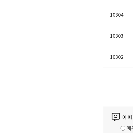
10304
10303
10302
콘
이 
텐
츠
매
만