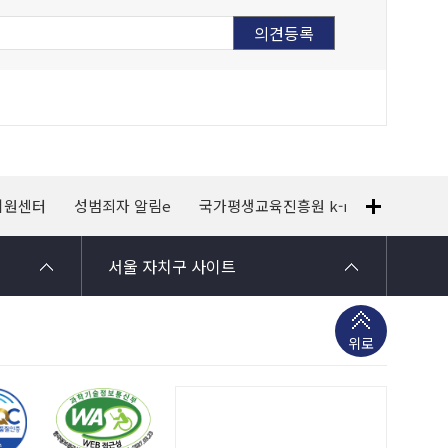
지원센터
성범죄자 알림e
국가평생교육진흥원 k-mooc
120
서울 자치구 사이트
위로