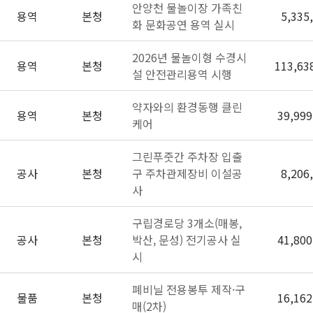
안양천 물놀이장 가족친
용역
본청
5,335
화 문화공연 용역 실시
2026년 물놀이형 수경시
용역
본청
113,63
설 안전관리용역 시행
약자와의 환경동행 클린
용역
본청
39,999
케어
그린푸줏간 주차장 입출
공사
본청
구 주차관제장비 이설공
8,206
사
구립경로당 3개소(매봉,
공사
본청
박산, 문성) 전기공사 실
41,800
시
폐비닐 전용봉투 제작·구
물품
본청
16,162
매(2차)