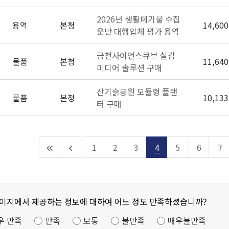
2026년 생활폐기물 수집
용역
본청
14,600
운반 대행업체 평가 용역
금천사이언스큐브 실감
물품
본청
11,640
미디어 솔루션 구매
산기슭공원 모듈형 플랜
물품
본청
10,133
터 구매
1
2
3
4
5
6
7
페이지에서 제공하는 정보에 대하여 어느 정도 만족하셨습니까?
우 만족
만족
보통
불만족
매우불만족