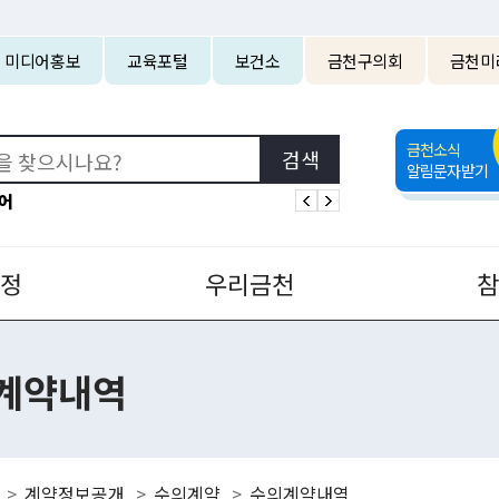
본문 바로가기
미디어홍보
교육포털
보건소
금천구의회
금천미
금천소식
알림문자받기
어
정
우리금천
계약내역
계약정보공개
수의계약
수의계약내역