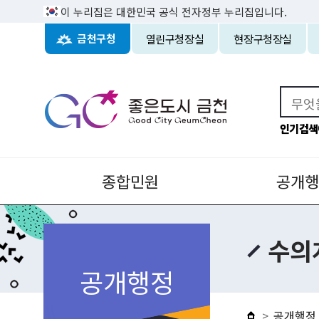
이 누리집은 대한민국 공식 전자정부 누리집입니다.
열린구청장실
현장구청장실
금천구청
인기검색
종합민원
공개행
수의
공개행정
공개행정