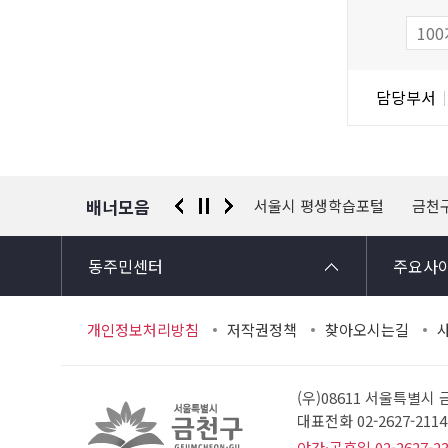
족
도
조
담
담당부서
사
당
자
정
보
배너모음
 신고센터
경찰청 유실물 통합포털
서울시 평생학습포털
금천
동주민센터
주요사
개인정보처리방침
저작권정책
찾아오시는길
(우)08611 서울특별시
대표전화 02-2627-21
야간·공휴일 02-2627-2