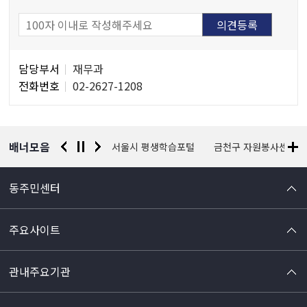
담
담당부서
재무과
당
전화번호
02-2627-1208
자
정
보
배너모음
경찰청 유실물 통합포털
서울시 평생학습포털
금천구 자원봉사센터
동주민센터
주요사이트
관내주요기관