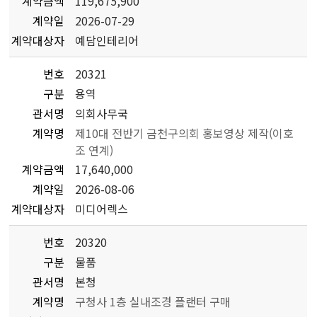
계약금액
119,675,900
계약일
2026-07-29
계약대상자
예담인테리어
번호
20321
구분
용역
관서명
의회사무국
계약명
제10대 전반기 금천구의회 홍보영상 제작(이호
조 연계)
계약금액
17,640,000
계약일
2026-08-06
계약대상자
미디어렉스
번호
20320
구분
물품
관서명
본청
계약명
구청사 1층 실내조경 플랜터 구매