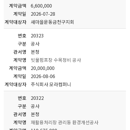
계약금액
6,600,000
계약일
2026-07-28
계약대상자
새마을운동금천구지회
번호
20323
구분
공사
관서명
본청
계약명
빗물펌프장 수목정비 공사
계약금액
20,000,000
계약일
2026-08-06
계약대상자
주식회사 모라컴퍼니
번호
20322
구분
공사
관서명
본청
계약명
재활용처리장 관리동 환경개선공사