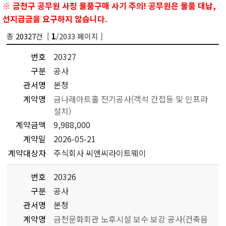
※ 금천구 공무원 사칭 물품구매 사기 주의! 공무원은 물품 대납,
선지급금을 요구하지 않습니다.
총
20327
건 [
/2033 페이지 ]
1
번호
20327
구분
공사
관서명
본청
계약명
금나래아트홀 전기공사(객석 간접등 및 인프라
설치)
계약금액
9,988,000
계약일
2026-05-21
계약대상자
주식회사 씨앤씨라이트웨이
번호
20326
구분
공사
관서명
본청
계약명
금천문화회관 노후시설 보수 보강 공사(건축음