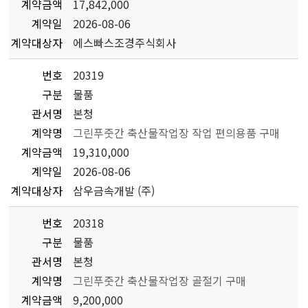
계약금액
17,842,000
계약일
2026-08-06
계약대상자
에스빠스조경주식회사
번호
20319
구분
물품
관서명
본청
계약명
그린푸줏간 축산물작업장 작업 편의용품 구매
계약금액
19,310,000
계약일
2026-08-06
계약대상자
삼우금속개발 (주)
번호
20318
구분
물품
관서명
본청
계약명
그린푸줏간 축산물작업장 골절기 구매
계약금액
9,200,000