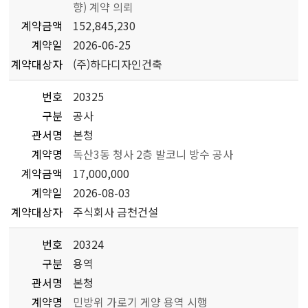
향) 계약 의뢰
계약금액
152,845,230
계약일
2026-06-25
계약대상자
(주)하다디자인건축
번호
20325
구분
공사
관서명
본청
계약명
독산3동 청사 2층 발코니 방수 공사
계약금액
17,000,000
계약일
2026-08-03
계약대상자
주식회사 금천건설
번호
20324
구분
용역
관서명
본청
계약명
민방위 가로기 게양 용역 시행