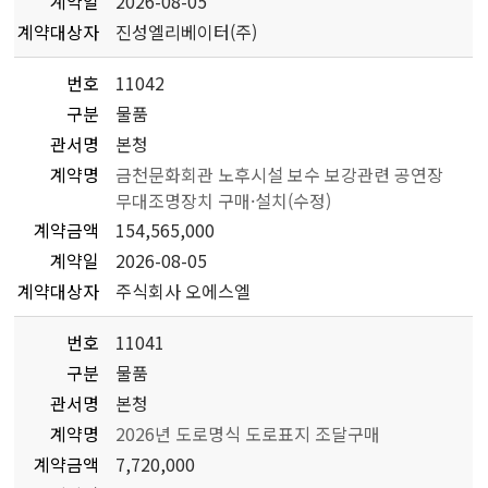
계약일
2026-08-05
계약대상자
진성엘리베이터(주)
번호
11042
구분
물품
관서명
본청
계약명
금천문화회관 노후시설 보수 보강관련 공연장
무대조명장치 구매·설치(수정)
계약금액
154,565,000
계약일
2026-08-05
계약대상자
주식회사 오에스엘
번호
11041
구분
물품
관서명
본청
계약명
2026년 도로명식 도로표지 조달구매
계약금액
7,720,000