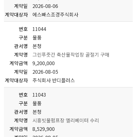
계약일
2026-08-06
계약대상자
에스빠스조경주식회사
번호
11044
구분
물품
관서명
본청
계약명
그린푸줏간 축산물작업장 골절기 구매
계약금액
9,200,000
계약일
2026-08-05
계약대상자
주식회사 반디플러스
번호
11043
구분
물품
관서명
본청
계약명
시흥빗물펌프장 엘리베이터 수리
계약금액
8,529,900