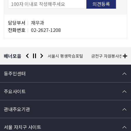
담
담당부서
재무과
당
전화번호
02-2627-1208
자
정
보
배너모음
경찰청 유실물 통합포털
서울시 평생학습포털
금천구 자원봉사센터
동주민센터
주요사이트
관내주요기관
서울 자치구 사이트