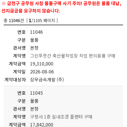
※ 금천구 공무원 사칭 물품구매 사기 주의! 공무원은 물품 대납,
선지급금을 요구하지 않습니다.
총
11046
건 [
/1105 페이지 ]
1
번호
11046
구분
물품
관서명
본청
계약명
그린푸줏간 축산물작업장 작업 편의용품 구매
계약금액
19,310,000
계약일
2026-08-06
계약대상자
삼우금속개발 (주)
번호
11045
구분
물품
관서명
본청
계약명
구청사 1층 실내조경 플랜터 구매
계약금액
17,842,000