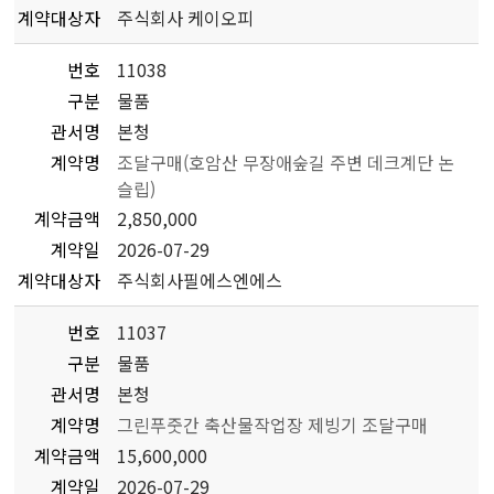
계약대상자
주식회사 케이오피
번호
11038
구분
물품
관서명
본청
계약명
조달구매(호암산 무장애숲길 주변 데크계단 논
슬립)
계약금액
2,850,000
계약일
2026-07-29
계약대상자
주식회사필에스엔에스
번호
11037
구분
물품
관서명
본청
계약명
그린푸줏간 축산물작업장 제빙기 조달구매
계약금액
15,600,000
계약일
2026-07-29