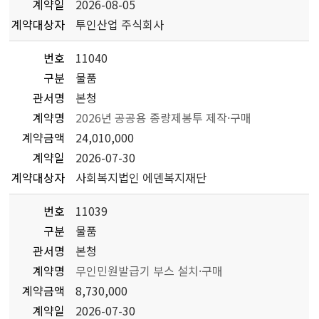
계약일
2026-08-05
계약대상자
투인산업 주식회사
번호
11040
구분
물품
관서명
본청
계약명
2026년 공공용 종량제봉투 제작·구매
계약금액
24,010,000
계약일
2026-07-30
계약대상자
사회복지법인 에덴복지재단
번호
11039
구분
물품
관서명
본청
계약명
무인민원발급기 부스 설치·구매
계약금액
8,730,000
계약일
2026-07-30