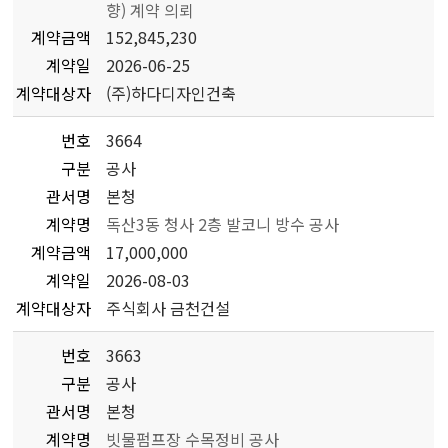
향) 계약 의뢰
계약금액
152,845,230
계약일
2026-06-25
계약대상자
(주)하다디자인건축
번호
3664
구분
공사
관서명
본청
계약명
독산3동 청사 2층 발코니 방수 공사
계약금액
17,000,000
계약일
2026-08-03
계약대상자
주식회사 금천건설
번호
3663
구분
공사
관서명
본청
계약명
빗물펌프장 수목정비 공사