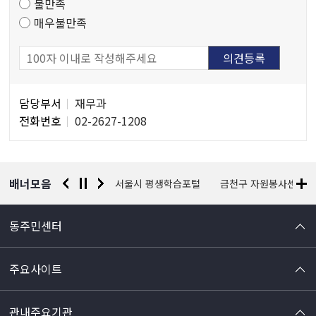
불만족
매우불만족
담
담당부서
재무과
당
전화번호
02-2627-1208
자
정
보
배너모음
경찰청 유실물 통합포털
서울시 평생학습포털
금천구 자원봉사센터
동주민센터
주요사이트
관내주요기관