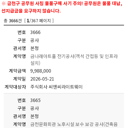
※ 금천구 공무원 사칭 물품구매 사기 주의! 공무원은 물품 대납,
선지급금을 요구하지 않습니다.
총
3666
건 [
/367 페이지 ]
1
번호
3666
구분
공사
관서명
본청
계약명
금나래아트홀 전기공사(객석 간접등 및 인프라
설치)
계약금액
9,988,000
계약일
2026-05-21
계약대상자
주식회사 씨앤씨라이트웨이
번호
3665
구분
공사
관서명
본청
계약명
금천문화회관 노후시설 보수 보강 공사(건축음