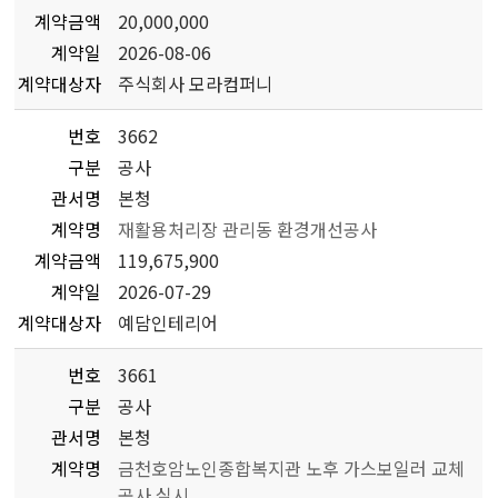
계약금액
20,000,000
계약일
2026-08-06
계약대상자
주식회사 모라컴퍼니
번호
3662
구분
공사
관서명
본청
계약명
재활용처리장 관리동 환경개선공사
계약금액
119,675,900
계약일
2026-07-29
계약대상자
예담인테리어
번호
3661
구분
공사
관서명
본청
계약명
금천호암노인종합복지관 노후 가스보일러 교체
공사 실시