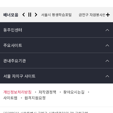
배너모음
경찰청 유실물 통합포털
서울시 평생학습포털
금천구 자원봉사센터
동주민센터
주요사이트
관내주요기관
서울 자치구 사이트
개인정보처리방침
저작권정책
찾아오시는길
사이트맵
원격지원요청