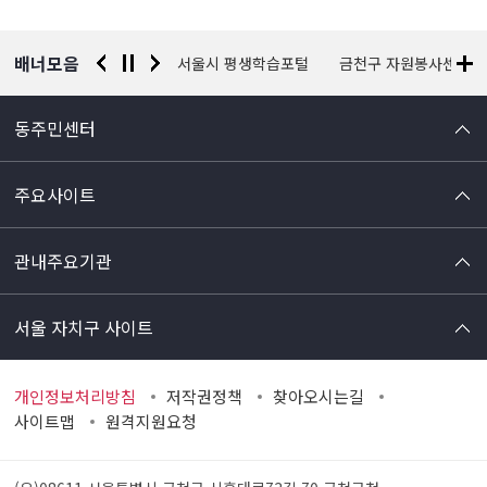
배너모음
경찰청 유실물 통합포털
서울시 평생학습포털
금천구 자원봉사센터
동주민센터
주요사이트
관내주요기관
서울 자치구 사이트
개인정보처리방침
저작권정책
찾아오시는길
사이트맵
원격지원요청