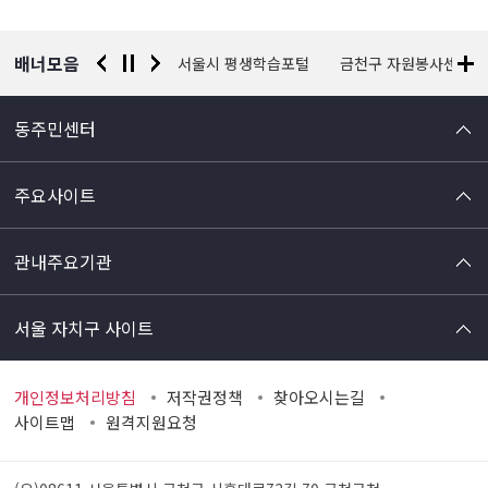
배너모음
경찰청 유실물 통합포털
서울시 평생학습포털
금천구 자원봉사센터
동주민센터
주요사이트
관내주요기관
서울 자치구 사이트
개인정보처리방침
저작권정책
찾아오시는길
사이트맵
원격지원요청