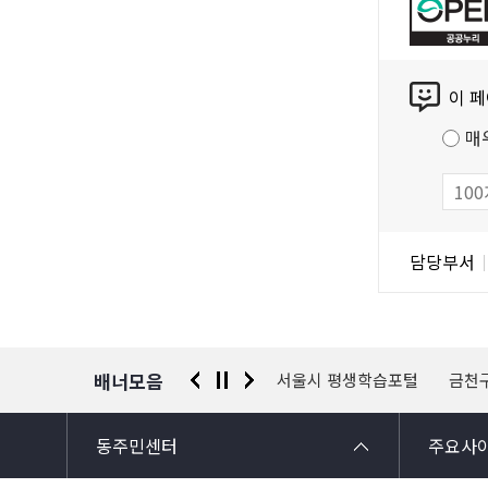
누
리
콘
공
이 
텐
공
츠
저
매
만
작
족
물
도
조
담
담당부서
사
당
자
정
보
배너모음
 신고센터
경찰청 유실물 통합포털
서울시 평생학습포털
금천
동주민센터
주요사