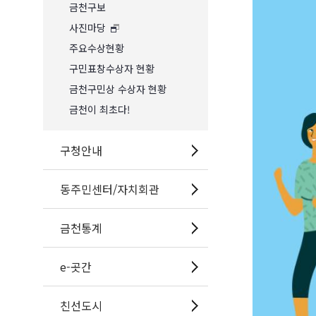
금천구보
사진마당
주요수상현황
구민표창수상자 현황
금천구민상 수상자 현황
금천이 최초다!
구청안내
동주민센터/자치회관
금천통계
e-곳간
친선도시