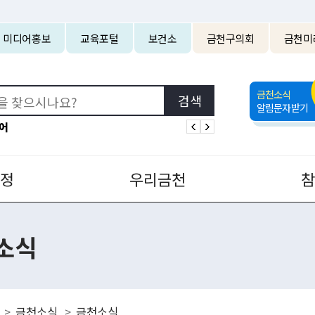
본문 바로가기
미디어홍보
교육포털
보건소
금천구의회
금천미
금천소식
알림문자받기
어
정
우리금천
소식
금천소식
금천소식