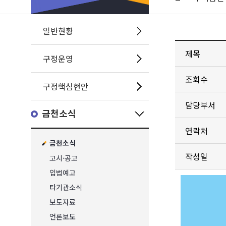
일반현황
제목
구정운영
조회수
구정핵심현안
담당부서
금천소식
연락처
금천소식
작성일
고시·공고
입법예고
타기관소식
보도자료
언론보도