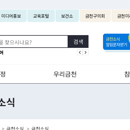
본문 바로가기
미디어홍보
교육포털
보건소
금천구의회
금천미
금천소식
알림문자받기
어
정
우리금천
소식
금천소식
금천소식