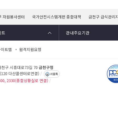
구 자원봉사센터
국가안전시스템개편 종합대책
금천구 급식관리
이트
관내주요기관
사이트맵
원격지원요청
 금천구 시흥대로73길 70
금천구청
14(120 다산콜센터로연결)
서울톡
300, 2330(종합상황실로 연결)