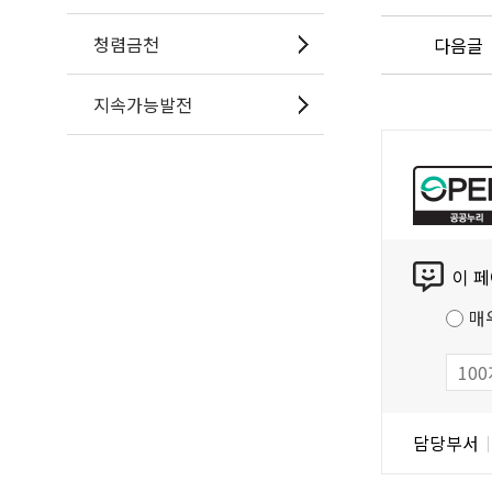
청렴금천
다음글
지속가능발전
공
공
누
리
콘
공
이 
텐
공
츠
저
매
만
작
족
물
도
조
담
담당부서
사
당
자