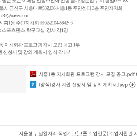
법
:
방문 또는 이메일 신청
※
전화 신청 불가
,
방문접수 시 평일
09~18
시
울시 금천구 시흥대로
58
길
36,
시흥
1
동 주민센터 3
층 주민자치회
7789@naver.com
시흥
1
동 주민자치회
☏
02-2104-5642~3
: 스포츠댄스, 탁구교실 강사
각
1
명
1동 자치회관 프로그램 강사 모집 공고 1부
 신청서 및 강의 계획서 양식 각 1부
시흥1동 자치회관 프로그램 강사 모집 공고.pdf
(양식)강사 지원 신청서 및 강의 계획서.hwp
서울형 뉴딜일자리 직업계고(고졸 취업전문) 취업지원관 