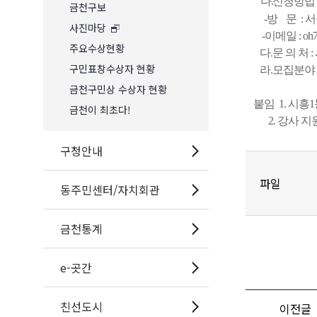
나
.
신청방
금천구보
-
방 문
:
서
사진마당
-
이메일
: oh
주요수상현황
다
.
문 의 처
:
구민표창수상자 현황
라
.
모집분야
금천구민상 수상자 현황
붙임 1. 시흥
금천이 최초다!
2. 강사 지원
구청안내
파일
동주민센터/자치회관
금천통계
e-곳간
친선도시
이전글