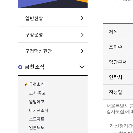
일반현황
제목
구정운영
조회수
구정핵심현안
담당부서
금천소식
연락처
금천소식
작성일
고시·공고
입법예고
서울특별시 금
타기관소식
강사모집
)
에 
보도자료
가
.
신청기
언론보도