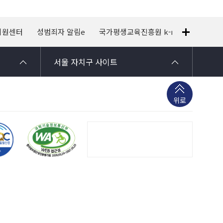
지원센터
성범죄자 알림e
국가평생교육진흥원 k-mooc
120
서울 자치구 사이트
위로