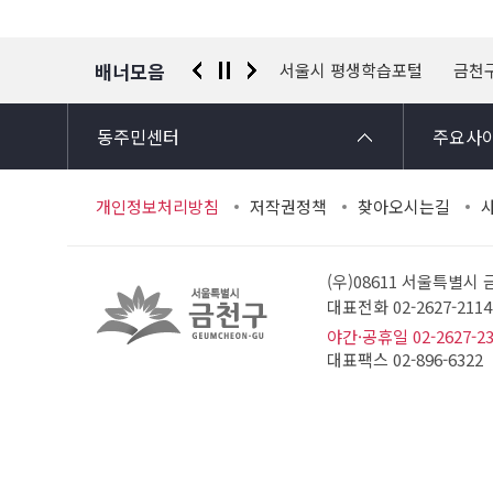
정
보
배너모음
 신고센터
경찰청 유실물 통합포털
서울시 평생학습포털
금천
동주민센터
주요사
개인정보처리방침
저작권정책
찾아오시는길
(우)08611 서울특별시
대표전화 02-2627-21
야간·공휴일 02-2627-2
대표팩스 02-896-6322