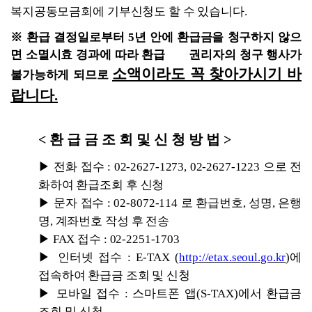
복지공동모금회에 기부신청도 할 수 있습니다
.
※ 
환급 결정일로부터 
5
년 안에 환급금을 청구하지 않으
면 소멸시효 경과에 따라 환급       권리자의 청구 행사가 
소액이라도 꼭 찾아가시기 바
불가능하게 되므로 
랍니다
.
< 
환 급 금 조 회 및 신 청 방 법 
>
▶ 
전화 접수 
: 02-2627-1273, 02-2627-1223 
으로 전
화하여 환급조회 후 신청
▶ 
문자 접수 
: 02-8072-114 
로 환급번호
, 
성명
, 
은행
명
, 
계좌번호 작성 후 전송
▶ 
FAX 
접수 
: 02-2251-1703
▶ 
인터넷 접수 
: E-TAX 
(
http://etax.seoul.go.kr
)
에 
접속하여 환급금 조회 및 신청
▶ 
모바일 접수 
: 
스마트폰 앱
(S-TAX)
에서 환급금 
조회 및 신청