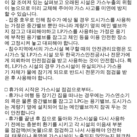
이 잘 조여져 있는 살펴보고 오래된 시설은 가스누출의 위험
이 높으므로 미리 교체해 주어야 가스 사고를 미연에 방지
할 수 있습니다.
 - 집중 호우로 인해 침수가 예상 될 경우 도시가스를 사용하
는 가정은 중간밸브 뿐만 아니라 계량기 옆의 메인 밸브까
지 잠그고 대피해야하고 LP가스를 사용하는 가정은 용기
에 부착된 용기밸브를 잠그고 체인 등을 이용 안전한 장소
에 고정시켜 놓고 대피해야 합니다.
 - 침수지역에서의 가스시설 복구할 때의 안전관리요령은 도
시가스 및 LP가스 시설 모두 한국가스안전공사나 전문가에
게 의뢰하여 안전점검을 받고 사용하는 것이 안전합니다. 특
히, LP가스 시설의 경우 가스시설이 유실되거나 가스용
기 자체가 물에 잠기게 되므로 반드시 전문가의 점검을 받
은 후 사용해야 합니다.
□ 휴가의 시작은 가스시설 점검으로부터..
 - 휴가나 여행 등 장기간 집을 떠나는 경우에는 가스연소기
의 콕은 물론 중간밸브를 잠그고 LPG는 용기밸브, 도시가스
는 계량기 옆에 설치되어 있는 메인밸브까지 잠궈 두는 것
이 안전합니다
 - 휴가를 끝낸 후 집으로 돌아와 가스시설을 다시 사용하
기 전에는 충분히 환기를 시키고 각 시설의 이음새 부분
을 점검액(비눗물)으로 점검하고 나서 사용해야 안전하
며, 태풍이나 폭염에 가스시설이 노출되지 않았는지 체크하