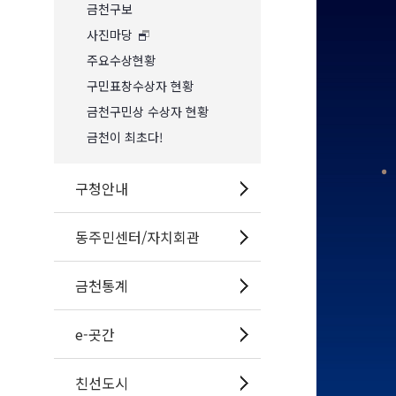
금천구보
사진마당
주요수상현황
구민표창수상자 현황
금천구민상 수상자 현황
금천이 최초다!
구청안내
동주민센터/자치회관
금천통계
e-곳간
친선도시