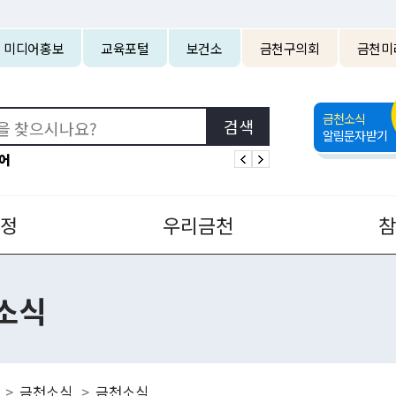
본문 바로가기
미디어홍보
교육포털
보건소
금천구의회
금천미
금천소식
알림문자받기
어
정
우리금천
소식
금천소식
금천소식