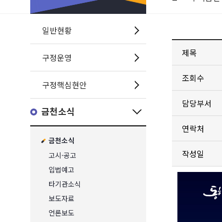
일반현황
제목
구정운영
조회수
구정핵심현안
담당부서
금천소식
연락처
금천소식
작성일
고시·공고
입법예고
타기관소식
보도자료
언론보도