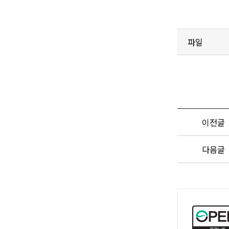
파일
이전글
다음글
공
공
누