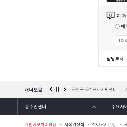
리
콘
공
이 
텐
공
츠
저
매
만
작
족
물
도
조
담
담당부서
사
당
자
정
보
배너모음
터
국가안전시스템개편 종합대책
금천구 급식관리지원센터
동주민센터
주요사
개인정보처리방침
저작권정책
찾아오시는길