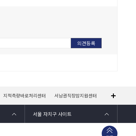
지적측량바로처리센터
서남권직장맘지원센터
1365자원봉사
서울 자치구 사이트