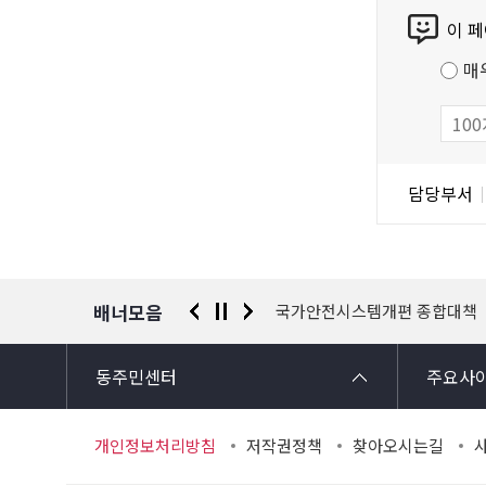
콘
공
이 
텐
공
츠
저
매
만
작
족
물
도
조
담
담당부서
사
당
자
정
보
배너모음
평생학습포털
금천구 자원봉사센터
국가안전시스템개편 종합대책
동주민센터
주요사
개인정보처리방침
저작권정책
찾아오시는길