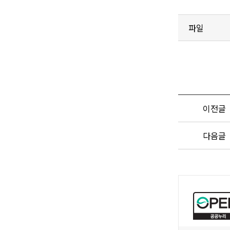
파일
이전글
다음글
공
공
누
리