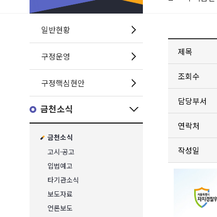
일반현황
제목
구정운영
조회수
구정핵심현안
담당부서
금천소식
연락처
금천소식
작성일
고시·공고
입법예고
타기관소식
보도자료
언론보도