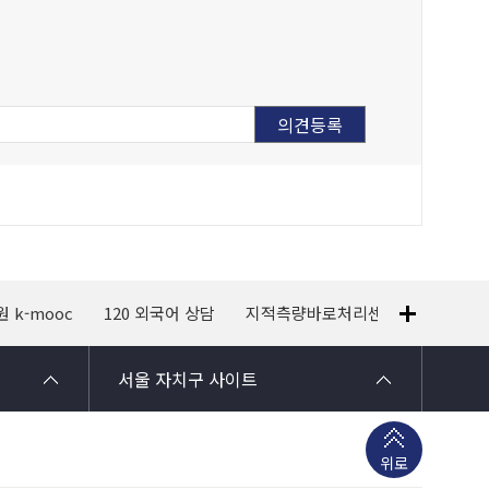
k-mooc
120 외국어 상담
지적측량바로처리센터
서남권
서울 자치구 사이트
위로