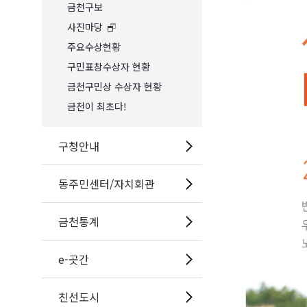
금천구보
사진마당
주요수상현황
구민표창수상자 현황
금천구민상 수상자 현황
금천이 최초다!
구청안내
동주민센터/자치회관
금천통계
e-곳간
친선도시