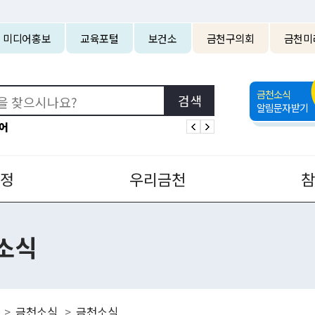
본문 바로가기
미디어홍보
교육포털
보건소
금천구의회
금천미
금천소식
알림문자받기
어
정
우리금천
소식
금천소식
금천소식