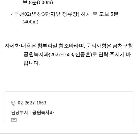
보 
8
분
(600m)
- 
금천
02(
벽산
3
단지앞 정류장
) 
하차 후 도보 
5
분
(400m)
자세한 내용은 첨부파일 참조바라며, 문의사항은 금천구청 
공원녹지과(2627-1663, 신동훈)로 연락 주시기 바
랍니다.
02-2627-1663
담당부서
공원녹지과