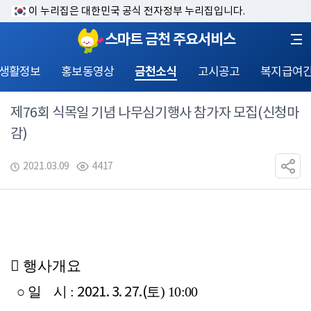
이 누리집은 대한민국 공식 전자정부 누리집입니다.
스마트 금천 주요서비스
 생활정보
홍보동영상
금천소식
고시공고
복지급여
제76회 식목일 기념 나무심기행사 참가자 모집(신청마
감)
2021.03.09
4417
󰏅 
행사개요
2021. 3. 27.(
○ 
일    시 
: 
토
) 10:00