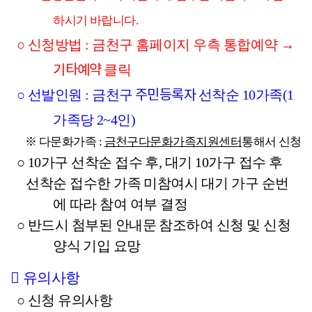
하시기 바랍니다.
○ 
신청방법 
: 
금천구 홈페이지 
우측 통합예약 
→ 
기타예약 
클릭
 주민등록자 
○ 
선발인원 
: 
금천구
선착순 
10
가족
(1
가족당 
2~4
인
)
※ 
다문화가족 
: 
금천구다문화가족지원센터
통해서 신청
○ 10가구 선착순 접수 후, 대기 10가구 접수 후 
     선착순 접수한 가족 미참여시 대기 가구 순번
에 따라 참여 여부 결정
○ 반드시 첨부된 안내문 참조하여 신청 및 신청 
양식 기입 요망
󰏅 
유의사항
○ 
신청 유의사항