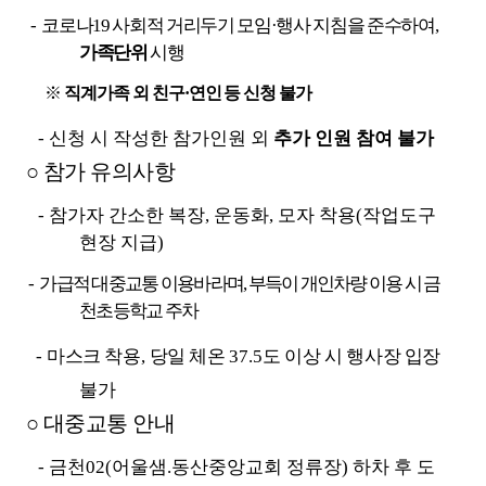
- 
코로나
19 
사회적 거리두기 모임
·
행사 지침을 준수하여
, 
가족단위
시행
※ 
직계가족 외 친구
·
연인 등 신청 불가
- 
신청 시 작성한 참가인원 외
추가 인원 참여 불가
○ 
참가 유의사항
- 
참가자 간소한 복장
, 
운동화
, 
모자 착용
(
작업도구 
현장 지급
)
- 
가급적 대중교통 이용바라며
, 
부득이 개인차량 이용 시 금
천초등학교 주차
- 
마스크 착용
, 
당일 체온 
37.5
도 이상 시 행사장 입장 
불가
○ 
대중교통 안내
- 
금천
02(
어울샘
.
동산중앙교회 정류장
) 
하차 후 도