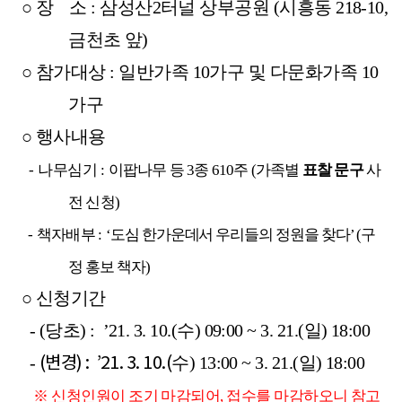
○ 
장    소 
: 
삼성산
2
터널 상부공원 
(
시흥동 
218-10, 
금천초 앞
)
○ 
참가대상 
: 
일반가족 
10
가구 및 다문화가족 
10
가구
○ 
행사내용
- 
나무심기 
: 
이팝나무 등 
3
종 
610
주 
(
가족별 
표찰 문구 
사
전 신청
)
- 
책자배부 
: 
‘
도심 한가운데서 우리들의 정원을 찾다
’ (
구
정 홍보 책자
)
○ 
신청기간
    - (당초) : 
 ’21. 3. 10.(
수
) 09:00 ~ 3. 21.(
일
) 18:00
(변경) : 
’21. 3. 10.(
    - 
수
) 13:00 ~ 3. 21.(
일
) 18:00
※ 신청인원이 조기 마감되어, 접수를 마감하오니 참고