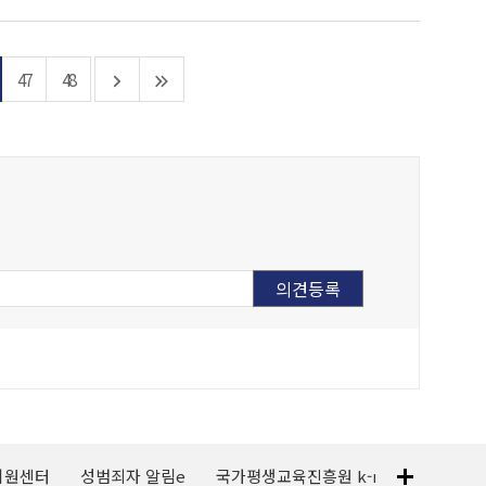
47
48
지원센터
성범죄자 알림e
국가평생교육진흥원 k-mooc
120