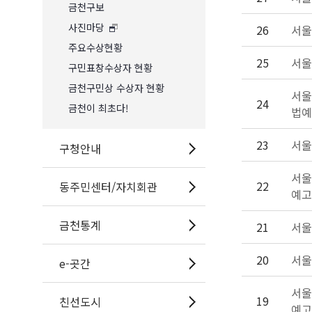
금천구보
사진마당
26
서울
주요수상현황
25
서울
구민표창수상자 현황
금천구민상 수상자 현황
서울
24
금천이 최초다!
법예
23
서울
구청안내
서울
22
동주민센터/자치회관
예고
금천통계
21
서울
20
서울
e-곳간
서울
19
친선도시
예고