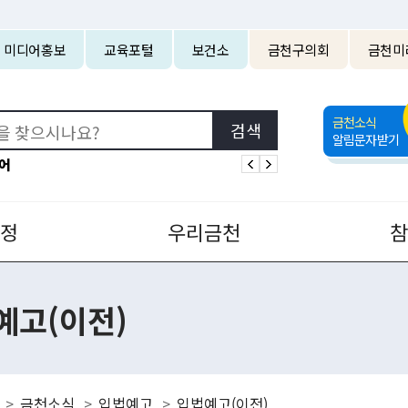
본문 바로가기
미디어홍보
교육포털
보건소
금천구의회
금천미
금천소식
알림문자받기
어
정
우리금천
예고(이전)
금천소식
입법예고
입법예고(이전)