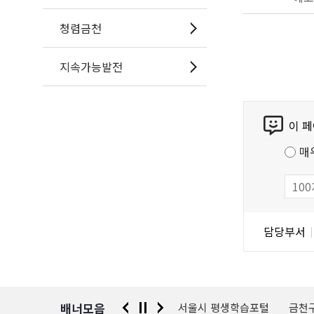
청렴금천
지속가능발전
콘
이 
텐
츠
매
만
족
도
조
담
담당부서
사
당
자
정
보
배너모음
 신고센터
경찰청 유실물 통합포털
서울시 평생학습포털
금천