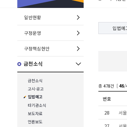
일반현황
입법예
구정운영
구정핵심현안
금천소식
금천소식
총
478
건 [
/
46
고시·공고
입법예고
번호
타기관소식
28
서울
보도자료
언론보도
27
서울