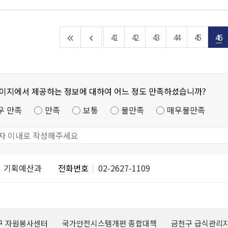
41
42
43
44
45
46
페이지에서 제공하는 정보에 대하여 어느 정도 만족하셨습니까?
우 만족
만족
보통
불만족
매우불만족
기획예산과
전화번호
02-2627-1109
구 자원봉사센터
국가안전시스템개편 종합대책
금천구 급식관리