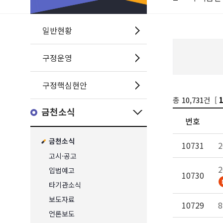
일반현황
구정운영
구정핵심현안
총
10,731
건 [
금천소식
번호
금천소식
10731
고시·공고
입법예고
10730
타기관소식
보도자료
10729
언론보도