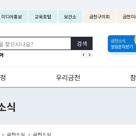
본문 바로가기
미디어홍보
교육포털
보건소
금천구의회
금천미
금천소식
알림문자받기
어
정
우리금천
소식
금천소식
금천소식