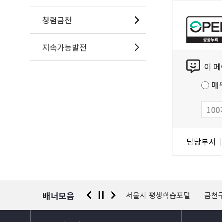
공
공
청렴금천
누
리
지속가능발전
콘
공
이 
텐
공
츠
저
매
만
작
족
물
도
조
담
담당부서
사
당
자
정
보
배너모음
 신고센터
경찰청 유실물 통합포털
서울시 평생학습포털
금천