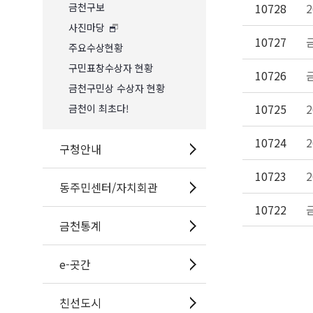
금천구보
10728
사진마당
10727
주요수상현황
구민표창수상자 현황
10726
금천구민상 수상자 현황
10725
금천이 최초다!
10724
구청안내
10723
동주민센터/자치회관
10722
금천통계
e-곳간
친선도시