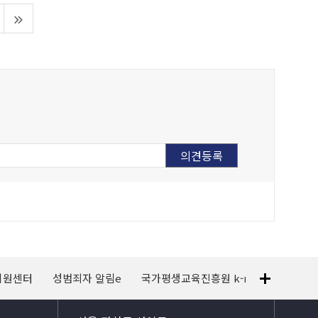
지원센터
성범죄자 알림e
국가평생교육진흥원 k-mooc
120