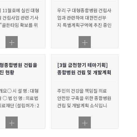
 11월호에 실린 대형
우리 구 대형종합병원 건립사
 건립사업 관련 기사
업과 관련하여 대한전선부
 "골든타임 확보를 위
지 특별계획구역에 추진 중인
의 결실을 향해"
에러
세부개발계획 결정(안)에 대
- 금천구청
하여 서울시 도시건축공동위
원회 심의결과를 반영하여 아
래와 같이 재열람공고하였음
을 알려드리니, 많은 관심 부
대형종합병원 건립을
[3월 금천향기 테마기획]
탁드립니다. &nbs
진 현황
종합병원 건립 및 개발계획
소식
요○ 시 설 명 : 대형
주민의 건강을 책임질 의료
○ 법 인 명 : 의료법
안전망 구축을 위한 종합병원
료재단 (설립허가 : 2
건립 및 개발계획 소식입니
. 26.)○ 위 치 : 서울
다.
구 시흥동 996번지 일
원규모 &nb