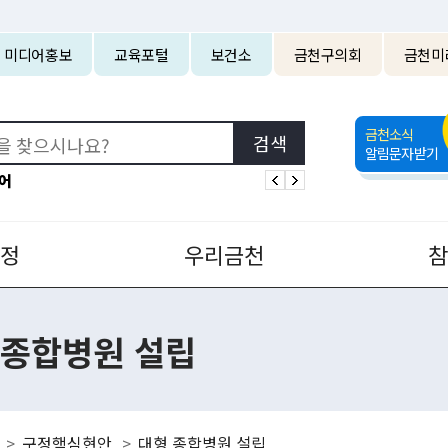
본문 바로가기
미디어홍보
교육포털
보건소
금천구의회
금천미
금천소식
알림문자받기
어
정
우리금천
 종합병원 설립
구정핵심현안
대형 종합병원 설립