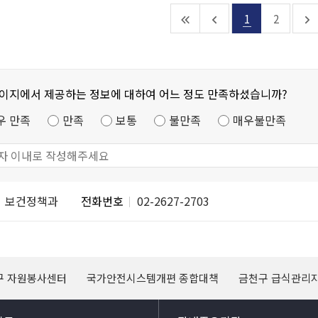
를 통과하였습니
습니다. 이에 따라, 금년 하반
1
2
라, 세부개발계획
기에는 서울시 도시건
페이지에서 제공하는 정보에 대하여 어느 정도 만족하셨습니까?
우 만족
만족
보통
불만족
매우불만족
보건정책과
전화번호
02-2627-2703
구 자원봉사센터
국가안전시스템개편 종합대책
금천구 급식관리