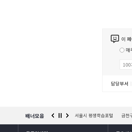
위원회 심의
다. 이에 따
콘
이 
텐
츠
매
만
족
도
조
담
담당부서
사
당
자
정
보
배너모음
 신고센터
경찰청 유실물 통합포털
서울시 평생학습포털
금천