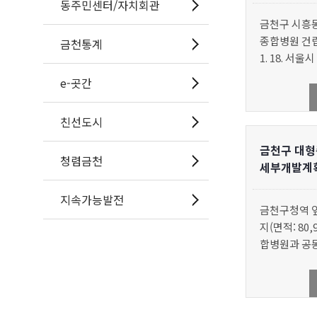
동주민센터/자치회관
금천구 시흥동
종합병원 건립
금천통계
1. 18. 서
원회 심의를
e-곳간
다. 지난 2020
원 사업부지
친선도시
선부지 특별
개발계획에 
금천구 대형
청렴금천
가 심의를
세부개발계
동위원회 통
지속가능발전
금천구청역 
지(면적: 80
합병원과 공
립하는 ‘대
획구역 세부개
9월23일(수)
제13차 서