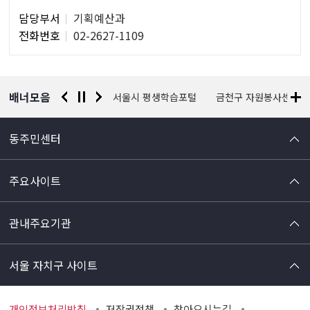
담
담당부서
기획예산과
당
전화번호
02-2627-1109
자
정
보
배너모음
경찰청 유실물 통합포털
서울시 평생학습포털
금천구 자원봉사센터
동주민센터
주요사이트
관내주요기관
서울 자치구 사이트
개인정보처리방침
저작권정책
찾아오시는길