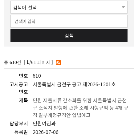
검색
총
610
건 [
/61 페이지 ]
1
번호
610
고시공고
서울특별시 금천구 공고 제2026-1201호
번호
제목
민원 제출서류 간소화를 위한 서울특별시 금천
구 소식지 발행에 관한 조례 시행규칙 등 4개 규
칙 일부개정규칙안 입법예고
담당부서
민원여권과
등록일
2026-07-06