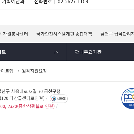
기획예산과
전화번호
02-2627-1109
구 자원봉사센터
국가안전시스템개편 종합대책
금천구 급식관리
이트
관내주요기관
사이트맵
원격지원요청
 금천구 시흥대로73길 70
금천구청
14(120 다산콜센터로연결)
서울톡
300, 2330(종합상황실로 연결)