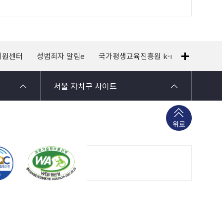
지원센터
성범죄자 알림e
국가평생교육진흥원 k-mooc
120
서울 자치구 사이트
위로