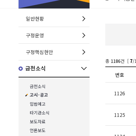
일반현황
구정운영
구정핵심현안
총
1186
건 [
/
7
금천소식
번호
금천소식
1126
고시·공고
입법예고
타기관소식
1125
보도자료
언론보도