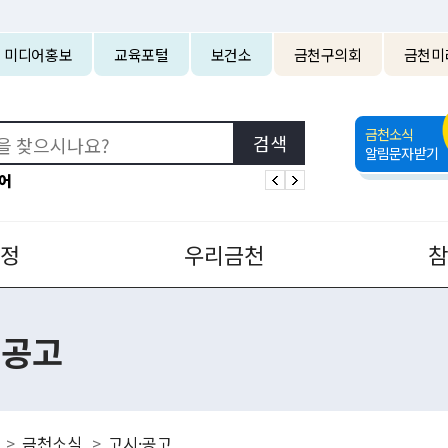
본문 바로가기
미디어홍보
교육포털
보건소
금천구의회
금천미
금천소식
알림문자받기
어
정
우리금천
·공고
금천소식
고시·공고