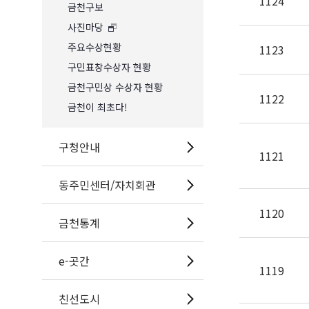
1124
금천구보
사진마당
주요수상현황
1123
구민표창수상자 현황
금천구민상 수상자 현황
1122
금천이 최초다!
구청안내
1121
동주민센터/자치회관
1120
금천통계
e-곳간
1119
친선도시