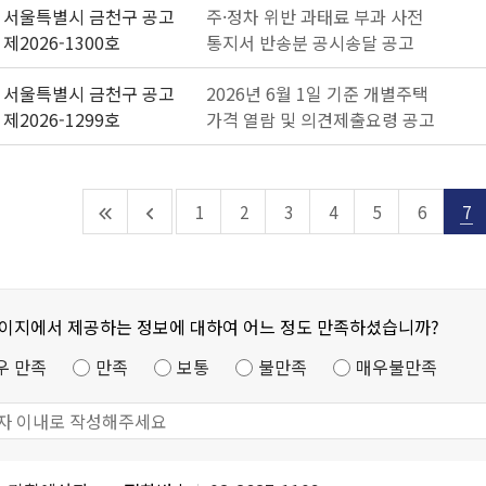
서울특별시 금천구 공고
주·정차 위반 과태료 부과 사전
제2026-1300호
통지서 반송분 공시송달 공고
서울특별시 금천구 공고
2026년 6월 1일 기준 개별주택
제2026-1299호
가격 열람 및 의견제출요령 공고
1
2
3
4
5
6
7
페이지에서 제공하는 정보에 대하여 어느 정도 만족하셨습니까?
우 만족
만족
보통
불만족
매우불만족