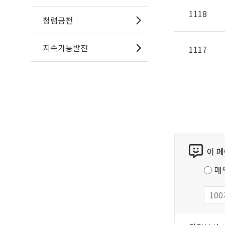
1118
청렴금천
지속가능발전
1117
콘
이 
텐
츠
매
만
족
도
조
담