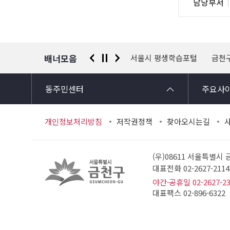
담당부서
사
당
자
정
보
배너모음
 신고센터
경찰청 유실물 통합포털
서울시 평생학습포털
금천
동주민센터
주요사
개인정보처리방침
저작권정책
찾아오시는길
(우)08611 서울특별시
대표전화 02-2627-21
야간·공휴일 02-2627-2
대표팩스 02-896-6322