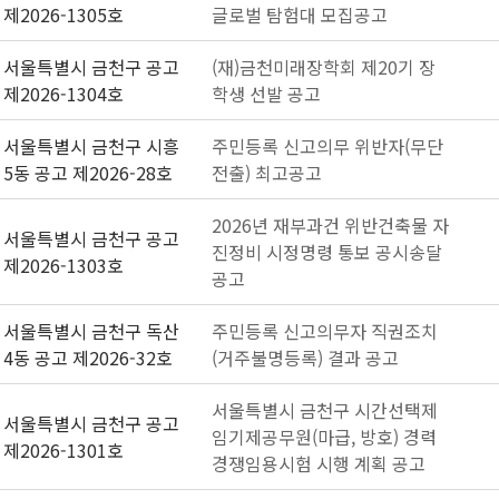
제2026-1305호
글로벌 탐험대 모집공고
서울특별시 금천구 공고
(재)금천미래장학회 제20기 장
제2026-1304호
학생 선발 공고
서울특별시 금천구 시흥
주민등록 신고의무 위반자(무단
5동 공고 제2026-28호
전출) 최고공고
2026년 재부과건 위반건축물 자
서울특별시 금천구 공고
진정비 시정명령 통보 공시송달
제2026-1303호
공고
서울특별시 금천구 독산
주민등록 신고의무자 직권조치
4동 공고 제2026-32호
(거주불명등록) 결과 공고
서울특별시 금천구 시간선택제
서울특별시 금천구 공고
임기제공무원(마급, 방호) 경력
제2026-1301호
경쟁임용시험 시행 계획 공고