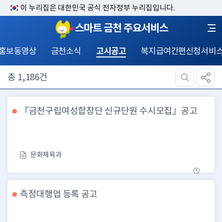
이 누리집은 대한민국 공식 전자정부 누리집입니다.
스마트 금천 주요서비스
홍보동영상
금천소식
고시공고
복지급여간편신청서비
총
1,186
건
『금천구립여성합창단 신규단원 수시모집』공고
문화체육과
측정대행업 등록 공고