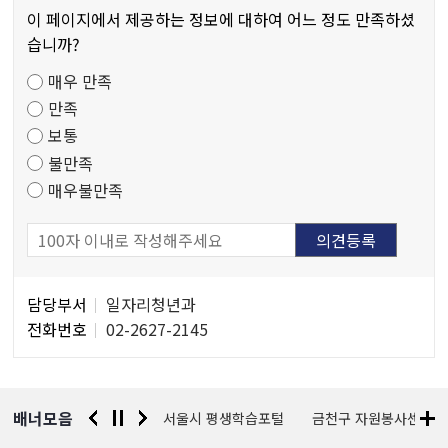
츠
이 페이지에서 제공하는 정보에 대하여 어느 정도 만족하셨
만
습니까?
족
매우 만족
도
만족
조
보통
사
불만족
매우불만족
담
담당부서
일자리청년과
당
전화번호
02-2627-2145
자
정
보
배너모음
경찰청 유실물 통합포털
서울시 평생학습포털
금천구 자원봉사센터