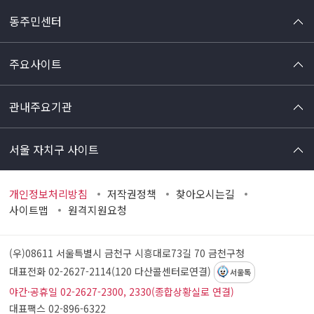
동주민센터
주요사이트
관내주요기관
서울 자치구 사이트
개인정보처리방침
저작권정책
찾아오시는길
사이트맵
원격지원요청
(우)08611 서울특별시 금천구 시흥대로73길 70
금천구청
대표전화 02-2627-2114(120 다산콜센터로연결)
서울톡
야간·공휴일 02-2627-2300, 2330(종합상황실로 연결)
대표팩스 02-896-6322