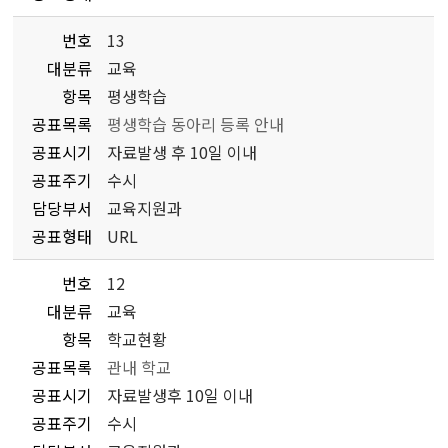
번호
13
대분류
교육
항목
평생학습
공표목록
평생학습 동아리 등록 안내
공표시기
자료발생 후 10일 이내
공표주기
수시
담당부서
교육지원과
공표형태
URL
번호
12
대분류
교육
항목
학교현황
공표목록
관내 학교
공표시기
자료발생후 10일 이내
공표주기
수시