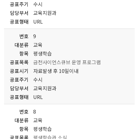
공표주기
수시
담당부서
교육지원과
공표형태
URL
번호
9
대분류
교육
항목
평생학습
공표목록
금천사이언스큐브 운영 프로그램
공표시기
자료발생 후 10일이내
공표주기
수시
담당부서
교육지원과
공표형태
URL
번호
8
대분류
교육
항목
평생학습
공표목록
평생학습관 소식