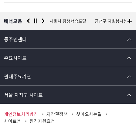
정
보
배너모음
경찰청 유실물 통합포털
서울시 평생학습포털
금천구 자원봉사센터
동주민센터
주요사이트
관내주요기관
서울 자치구 사이트
개인정보처리방침
저작권정책
찾아오시는길
사이트맵
원격지원요청