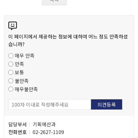
콘
텐
츠
이 페이지에서 제공하는 정보에 대하여 어느 정도 만족하셨
만
습니까?
족
매우 만족
도
만족
조
보통
사
불만족
매우불만족
담
담당부서
기획예산과
당
전화번호
02-2627-1109
자