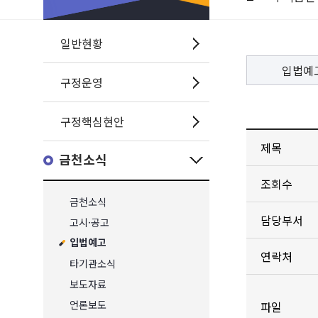
일반현황
입법예
구정운영
구정핵심현안
제목
금천소식
조회수
금천소식
담당부서
고시·공고
입법예고
연락처
타기관소식
보도자료
언론보도
파일