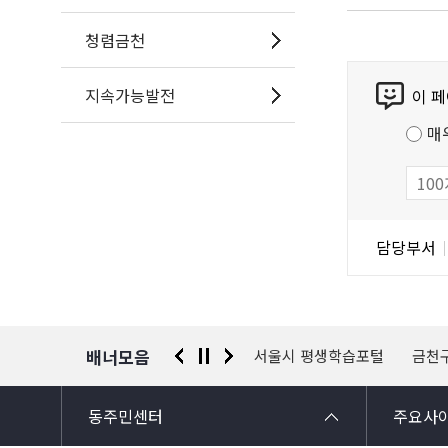
청렴금천
콘
지속가능발전
이 
텐
츠
매
만
족
도
조
담
담당부서
사
당
자
정
보
배너모음
 신고센터
경찰청 유실물 통합포털
서울시 평생학습포털
금천
동주민센터
주요사