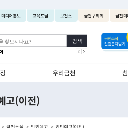
본문 바로가기
미디어홍보
교육포털
보건소
금천구의회
금천미
금천소식
알림문자받기
어
정
우리금천
예고(이전)
금천소식
입법예고
입법예고(이전)