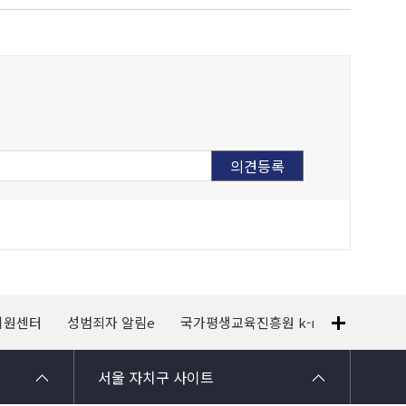
지원센터
성범죄자 알림e
국가평생교육진흥원 k-mooc
120
서울 자치구 사이트