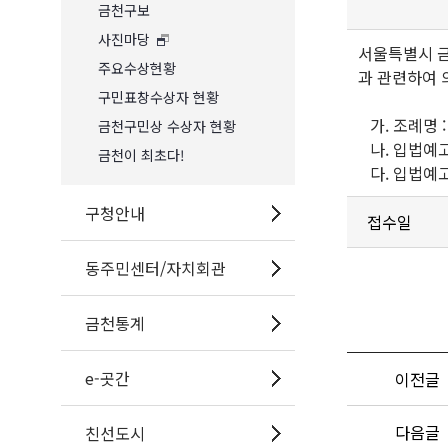
금천구보
사진마당
서울특별시 금
주요수상현황
과 관련하여 
구민표창수상자 현황
가. 조례명 
금천구민상 수상자 현황
나. 입법예고 기간
금천이 최초다!
다. 입법예고
구청안내
접수일
동주민센터/자치회관
금천통계
e-곳간
이전글
다음글
친선도시